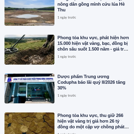
nông dân gồng mình cứu lúa Hè
Thu
1 ngày trước
Phong tỏa khu vực, phát hiện hơn
15.000 hiện vật vàng, bạc, đồng bị
chôn sâu suốt 1.500 năm - giá trị
tương đương 63 tỷ đồng
1 ngày trước
Dược phẩm Trung ương
Codupha báo lãi quý II/2026 tăng
30%
1 ngày trước
Phong tỏa khu vực, thu giữ 266
hiện vật vàng trị giá hơn 26 tỷ
đồng do một cặp vợ chồng phát
hiện khi thay sàn nhà