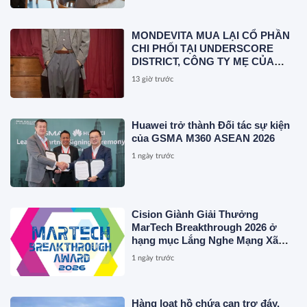
MONDEVITA MUA LẠI CỔ PHẦN
CHI PHỐI TẠI UNDERSCORE
DISTRICT, CÔNG TY MẸ CỦA
MAGLIANO, ĐÁNH DẤU BƯỚC
13 giờ trước
THỨ HAI TRONG QUÁ TRÌNH
XÂY DỰNG NỀN TẢNG THƯƠNG
HIỆU CAO CẤP MỚI CỦA Ý.
Huawei trở thành Đối tác sự kiện
của GSMA M360 ASEAN 2026
1 ngày trước
Cision Giành Giải Thưởng
MarTech Breakthrough 2026 ở
hạng mục Lắng Nghe Mạng Xã
Hội, Phân Phối Thông Cáo Báo
1 ngày trước
Chí và Tối Ưu Hóa Công Cụ Trả
Lời (AEO)
Hàng loạt hồ chứa cạn trơ đáy,