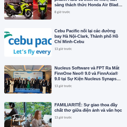
sàng thách thức Honda Air Blade
và Yamaha NVX
8 giờ trước
Cebu Pacific nối lại các đường
bay Hà Nội-Clark, Thành phố Hồ
Chí Minh-Cebu
13 giờ trước
Nucleus Software và FPT Ra Mắt
FinnOne Neo® 9.0 và FinnAxia®
9.0 tại Sự Kiện Nucleus Synapse
Lần Đầu Tiên tại Việt Nam
13 giờ trước
FAMILIARITÉ: Sự giao thoa đầy
chất thơ giữa điện ảnh và văn học
13 giờ trước