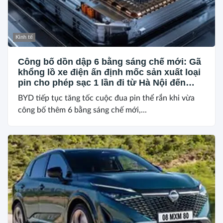
Kinh tế
Công bố dồn dập 6 bằng sáng chế mới: Gã
khổng lồ xe điện ấn định mốc sản xuất loại
pin cho phép sạc 1 lần đi từ Hà Nội đến
TP.HCM
BYD tiếp tục tăng tốc cuộc đua pin thể rắn khi vừa
công bố thêm 6 bằng sáng chế mới,...