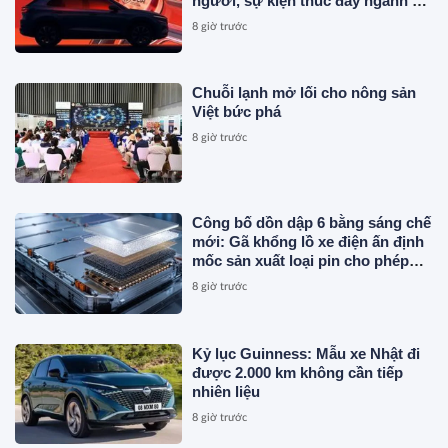
người, sự kiện thúc đẩy ngành xe
Việt Nam
8 giờ trước
Chuỗi lạnh mở lối cho nông sản
Việt bức phá
8 giờ trước
Công bố dồn dập 6 bằng sáng chế
mới: Gã khổng lồ xe điện ấn định
mốc sản xuất loại pin cho phép
sạc 1 lần đi từ Hà Nội đến TP.HCM
8 giờ trước
Kỷ lục Guinness: Mẫu xe Nhật đi
được 2.000 km không cần tiếp
nhiên liệu
8 giờ trước