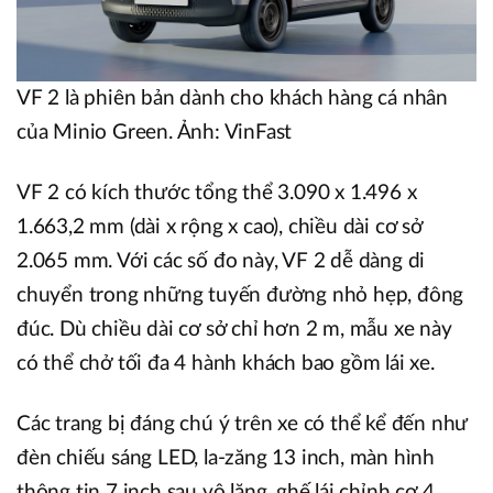
VF 2 là phiên bản dành cho khách hàng cá nhân
của Minio Green. Ảnh: VinFast
VF 2 có kích thước tổng thể 3.090 x 1.496 x
1.663,2 mm (dài x rộng x cao), chiều dài cơ sở
2.065 mm. Với các số đo này, VF 2 dễ dàng di
chuyển trong những tuyến đường nhỏ hẹp, đông
đúc. Dù chiều dài cơ sở chỉ hơn 2 m, mẫu xe này
có thể chở tối đa 4 hành khách bao gồm lái xe.
Các trang bị đáng chú ý trên xe có thể kể đến như
đèn chiếu sáng LED, la-zăng 13 inch, màn hình
thông tin 7 inch sau vô lăng, ghế lái chỉnh cơ 4