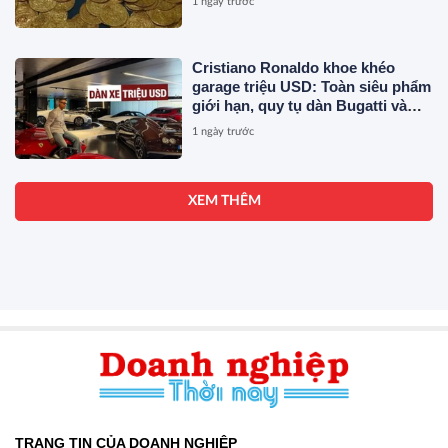
1 ngày trước
Cristiano Ronaldo khoe khéo
garage triệu USD: Toàn siêu phẩm
giới hạn, quy tụ dàn Bugatti và
Ferrari đắt đỏ
1 ngày trước
XEM THÊM
TRANG TIN CỦA DOANH NGHIỆP