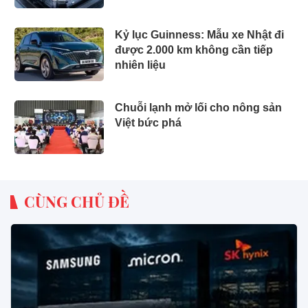
phép sạc 1 lần đi từ Hà Nội đến
TP.HCM
Kỷ lục Guinness: Mẫu xe Nhật đi
được 2.000 km không cần tiếp
nhiên liệu
Chuỗi lạnh mở lối cho nông sản
Việt bức phá
CÙNG CHỦ ĐỀ