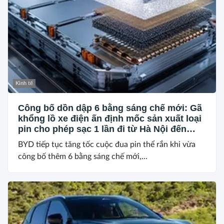
Kinh tế
Công bố dồn dập 6 bằng sáng chế mới: Gã
khổng lồ xe điện ấn định mốc sản xuất loại
pin cho phép sạc 1 lần đi từ Hà Nội đến
TP.HCM
BYD tiếp tục tăng tốc cuộc đua pin thể rắn khi vừa
công bố thêm 6 bằng sáng chế mới,...