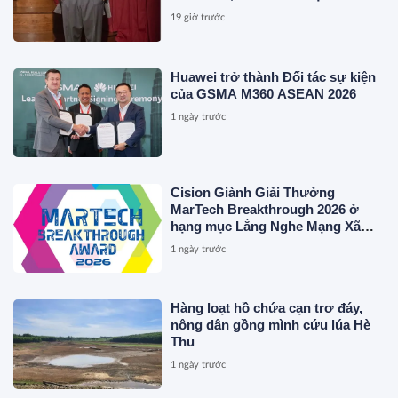
MAGLIANO, ĐÁNH DẤU BƯỚC
19 giờ trước
THỨ HAI TRONG QUÁ TRÌNH
XÂY DỰNG NỀN TẢNG THƯƠNG
HIỆU CAO CẤP MỚI CỦA Ý.
Huawei trở thành Đối tác sự kiện
của GSMA M360 ASEAN 2026
1 ngày trước
Cision Giành Giải Thưởng
MarTech Breakthrough 2026 ở
hạng mục Lắng Nghe Mạng Xã
Hội, Phân Phối Thông Cáo Báo
1 ngày trước
Chí và Tối Ưu Hóa Công Cụ Trả
Lời (AEO)
Hàng loạt hồ chứa cạn trơ đáy,
nông dân gồng mình cứu lúa Hè
Thu
1 ngày trước