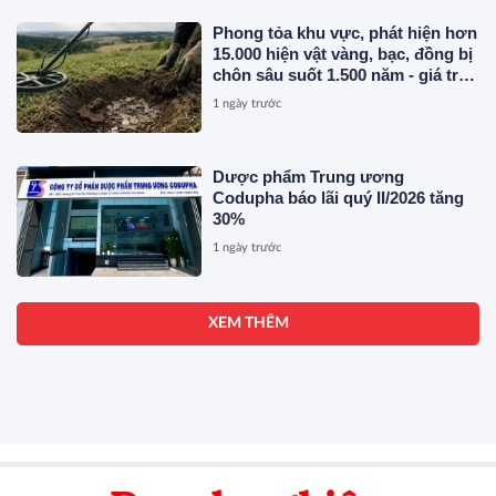
Phong tỏa khu vực, phát hiện hơn
15.000 hiện vật vàng, bạc, đồng bị
chôn sâu suốt 1.500 năm - giá trị
tương đương 63 tỷ đồng
1 ngày trước
Dược phẩm Trung ương
Codupha báo lãi quý II/2026 tăng
30%
1 ngày trước
XEM THÊM