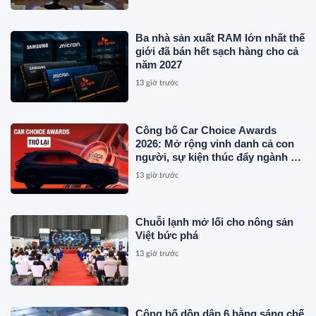
Ba nhà sản xuất RAM lớn nhất thế
giới đã bán hết sạch hàng cho cả
năm 2027
13 giờ trước
Công bố Car Choice Awards
2026: Mở rộng vinh danh cả con
người, sự kiện thúc đẩy ngành xe
Việt Nam
13 giờ trước
Chuỗi lạnh mở lối cho nông sản
Việt bức phá
13 giờ trước
Công bố dồn dập 6 bằng sáng chế