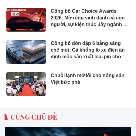
Công bố Car Choice Awards
2026: Mở rộng vinh danh cả con
người, sự kiện thúc đẩy ngành xe
Việt Nam
Công bố dồn dập 6 bằng sáng
chế mới: Gã khổng lồ xe điện ấn
định mốc sản xuất loại pin cho
phép sạc 1 lần đi từ Hà Nội đến
TP.HCM
Chuỗi lạnh mở lối cho nông sản
Việt bức phá
CÙNG CHỦ ĐỀ