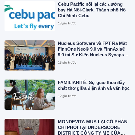
Cebu Pacific nối lại các đường
bay Hà Nội-Clark, Thành phố Hồ
Chí Minh-Cebu
18 giờ trước
Nucleus Software và FPT Ra Mắt
FinnOne Neo® 9.0 và FinnAxia®
9.0 tại Sự Kiện Nucleus Synapse
Lần Đầu Tiên tại Việt Nam
18 giờ trước
FAMILIARITÉ: Sự giao thoa đầy
chất thơ giữa điện ảnh và văn học
19 giờ trước
MONDEVITA MUA LẠI CỔ PHẦN
CHI PHỐI TẠI UNDERSCORE
DISTRICT, CÔNG TY MẸ CỦA