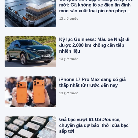
mới: Gã khổng lồ xe điện ấn định
mốc sản xuất loại pin cho phép
sạc 1 lần đi từ Hà Nội đến TP.HCM
13 giờ trước
Kỷ lục Guinness: Mẫu xe Nhật đi
được 2.000 km không cần tiếp
nhiên liệu
13 giờ trước
iPhone 17 Pro Max đang có giá
thấp nhất từ trước đến nay
13 giờ trước
Giá bạc vượt 61 USD/ounce,
chuyên gia dự báo 'thời của bạc'
sắp tới