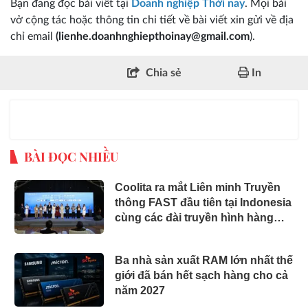
Bạn đang đọc bài viết tại
Doanh nghiệp Thời nay
. Mọi bài
vở cộng tác hoặc thông tin chi tiết về bài viết xin gửi về địa
chỉ email
(lienhe.doanhnghiepthoinay@gmail.com
).
Chia sẻ
In
BÀI ĐỌC NHIỀU
Coolita ra mắt Liên minh Truyền
thông FAST đầu tiên tại Indonesia
cùng các đài truyền hình hàng
đầu
Ba nhà sản xuất RAM lớn nhất thế
giới đã bán hết sạch hàng cho cả
năm 2027