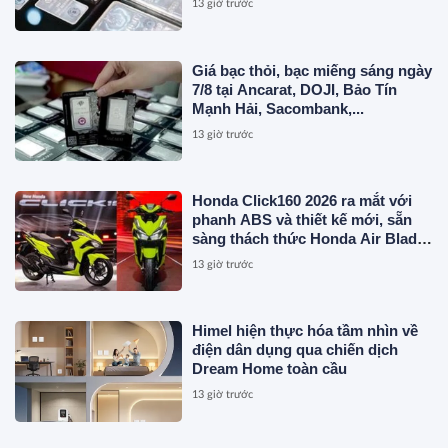
13 giờ trước
Giá bạc thỏi, bạc miếng sáng ngày
7/8 tại Ancarat, DOJI, Bảo Tín
Mạnh Hải, Sacombank,...
13 giờ trước
Honda Click160 2026 ra mắt với
phanh ABS và thiết kế mới, sẵn
sàng thách thức Honda Air Blade
và Yamaha NVX
13 giờ trước
Himel hiện thực hóa tầm nhìn về
điện dân dụng qua chiến dịch
Dream Home toàn cầu
13 giờ trước