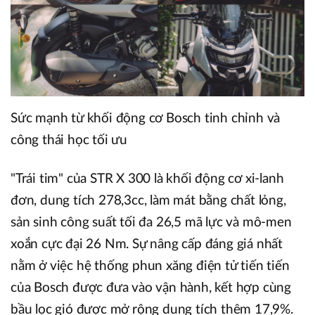
Sức mạnh từ khối động cơ Bosch tinh chỉnh và
công thái học tối ưu
"Trái tim" của STR X 300 là khối động cơ xi-lanh
đơn, dung tích 278,3cc, làm mát bằng chất lỏng,
sản sinh công suất tối đa 26,5 mã lực và mô-men
xoắn cực đại 26 Nm. Sự nâng cấp đáng giá nhất
nằm ở việc hệ thống phun xăng điện tử tiến tiến
của Bosch được đưa vào vận hành, kết hợp cùng
bầu lọc gió được mở rộng dung tích thêm 17,9%.