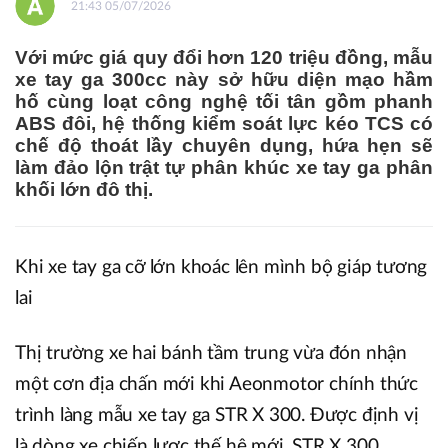
21:43 05/07/2026
Với mức giá quy đổi hơn 120 triệu đồng, mẫu
xe tay ga 300cc này sở hữu diện mạo hầm
hố cùng loạt công nghệ tối tân gồm phanh
ABS đôi, hệ thống kiểm soát lực kéo TCS có
chế độ thoát lầy chuyên dụng, hứa hẹn sẽ
làm đảo lộn trật tự phân khúc xe tay ga phân
khối lớn đô thị.
Khi xe tay ga cỡ lớn khoác lên mình bộ giáp tương
lai
Thị trường xe hai bánh tầm trung vừa đón nhận
một cơn địa chấn mới khi Aeonmotor chính thức
trình làng mẫu xe tay ga STR X 300. Được định vị
là dòng xe chiến lược thế hệ mới, STR X 300