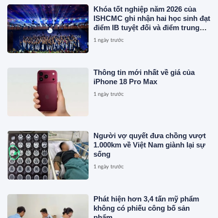
Khóa tốt nghiệp năm 2026 của
ISHCMC ghi nhận hai học sinh đạt
điểm IB tuyệt đối và điểm trung
bình toàn khóa đạt 34,5
1 ngày trước
Thông tin mới nhất về giá của
iPhone 18 Pro Max
1 ngày trước
Người vợ quyết đưa chồng vượt
1.000km về Việt Nam giành lại sự
sống
1 ngày trước
Phát hiện hơn 3,4 tấn mỹ phẩm
không có phiếu công bố sản
phẩm