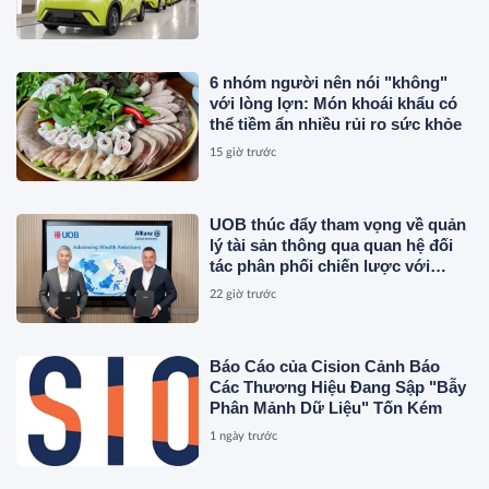
6 nhóm người nên nói "không"
với lòng lợn: Món khoái khẩu có
thể tiềm ẩn nhiều rủi ro sức khỏe
15 giờ trước
UOB thúc đẩy tham vọng về quản
lý tài sản thông qua quan hệ đối
tác phân phối chiến lược với
Allianz Global Investors
22 giờ trước
Báo Cáo của Cision Cảnh Báo
Các Thương Hiệu Đang Sập "Bẫy
Phân Mảnh Dữ Liệu" Tốn Kém
1 ngày trước