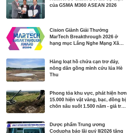
của GSMA M360 ASEAN 2026
Cision Giành Giải Thưởng
MarTech Breakthrough 2026 ở
hạng mục Lắng Nghe Mạng Xã
Hội, Phân Phối Thông Cáo Báo
Chí và Tối Ưu Hóa Công Cụ Trả
Hàng loạt hồ chứa cạn trơ đáy,
Lời (AEO)
nông dân gồng mình cứu lúa Hè
Thu
Phong tỏa khu vực, phát hiện hơn
15.000 hiện vật vàng, bạc, đồng bị
chôn sâu suốt 1.500 năm - giá trị
tương đương 63 tỷ đồng
Dược phẩm Trung ương
Codupha báo lãi quý II/2026 tăng