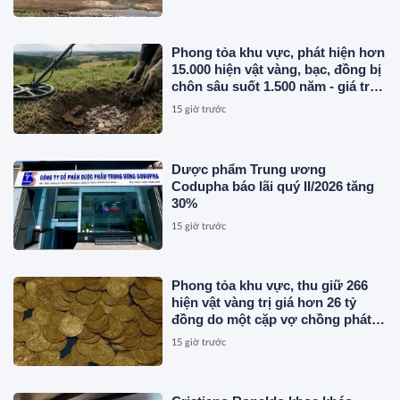
Phong tỏa khu vực, phát hiện hơn
15.000 hiện vật vàng, bạc, đồng bị
chôn sâu suốt 1.500 năm - giá trị
tương đương 63 tỷ đồng
15 giờ trước
Dược phẩm Trung ương
Codupha báo lãi quý II/2026 tăng
30%
15 giờ trước
Phong tỏa khu vực, thu giữ 266
hiện vật vàng trị giá hơn 26 tỷ
đồng do một cặp vợ chồng phát
hiện khi thay sàn nhà
15 giờ trước