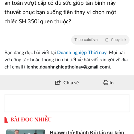
an toàn vượt cấp có đủ sức giúp tân binh này
thuyết phục bạn xuống tiền thay vì chọn một
chiếc SH 350i quen thuộc?
Theo
cafef.vn
Copy link
Bạn đang đọc bài viết tại
Doanh nghiệp Thời nay
. Mọi bài
vở cộng tác hoặc thông tin chi tiết về bài viết xin gửi về địa
chỉ email
(lienhe.doanhnghiepthoinay@gmail.com
).
Chia sẻ
In
BÀI ĐỌC NHIỀU
Huawei trở thành Đối tác sự kiện