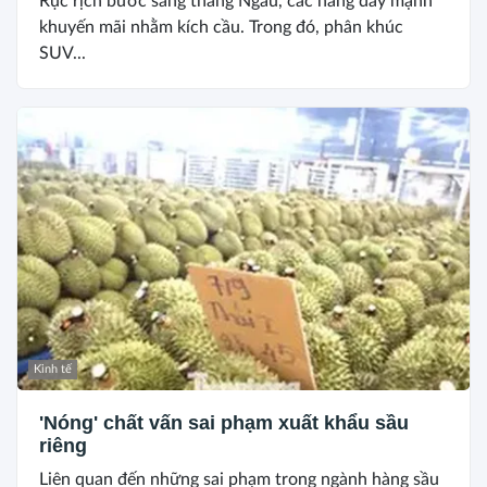
Rục rịch bước sang tháng Ngâu, các hãng đẩy mạnh
khuyến mãi nhằm kích cầu. Trong đó, phân khúc
SUV...
Kinh tế
'Nóng' chất vấn sai phạm xuất khẩu sầu
riêng
Liên quan đến những sai phạm trong ngành hàng sầu