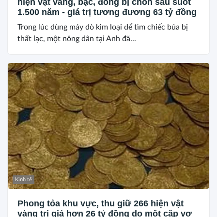
hiện vật vàng, bạc, đồng bị chôn sâu suốt
1.500 năm - giá trị tương đương 63 tỷ đồng
Trong lúc dùng máy dò kim loại để tìm chiếc búa bị
thất lạc, một nông dân tại Anh đã...
Kinh tế
Phong tỏa khu vực, thu giữ 266 hiện vật
vàng trị giá hơn 26 tỷ đồng do một cặp vợ