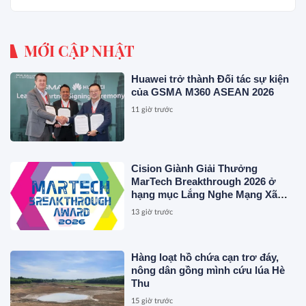
MỚI CẬP NHẬT
Huawei trở thành Đối tác sự kiện
của GSMA M360 ASEAN 2026
11 giờ trước
Cision Giành Giải Thưởng
MarTech Breakthrough 2026 ở
hạng mục Lắng Nghe Mạng Xã
Hội, Phân Phối Thông Cáo Báo
13 giờ trước
Chí và Tối Ưu Hóa Công Cụ Trả
Lời (AEO)
Hàng loạt hồ chứa cạn trơ đáy,
nông dân gồng mình cứu lúa Hè
Thu
15 giờ trước