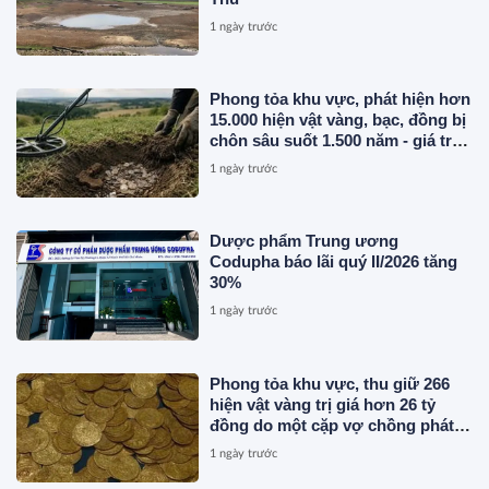
1 ngày trước
Phong tỏa khu vực, phát hiện hơn
15.000 hiện vật vàng, bạc, đồng bị
chôn sâu suốt 1.500 năm - giá trị
tương đương 63 tỷ đồng
1 ngày trước
Dược phẩm Trung ương
Codupha báo lãi quý II/2026 tăng
30%
1 ngày trước
Phong tỏa khu vực, thu giữ 266
hiện vật vàng trị giá hơn 26 tỷ
đồng do một cặp vợ chồng phát
hiện khi thay sàn nhà
1 ngày trước