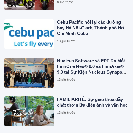
và Yamaha NVX
8 giờ trước
Cebu Pacific nối lại các đường
bay Hà Nội-Clark, Thành phố Hồ
Chí Minh-Cebu
13 giờ trước
Nucleus Software và FPT Ra Mắt
FinnOne Neo® 9.0 và FinnAxia®
9.0 tại Sự Kiện Nucleus Synapse
Lần Đầu Tiên tại Việt Nam
13 giờ trước
FAMILIARITÉ: Sự giao thoa đầy
chất thơ giữa điện ảnh và văn học
13 giờ trước