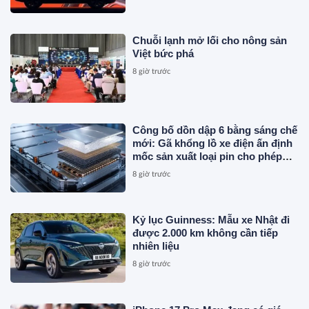
Chuỗi lạnh mở lối cho nông sản
Việt bức phá
8 giờ trước
Công bố dồn dập 6 bằng sáng chế
mới: Gã khổng lồ xe điện ấn định
mốc sản xuất loại pin cho phép
sạc 1 lần đi từ Hà Nội đến TP.HCM
8 giờ trước
Kỷ lục Guinness: Mẫu xe Nhật đi
được 2.000 km không cần tiếp
nhiên liệu
8 giờ trước