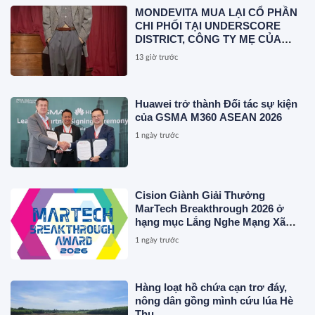
MONDEVITA MUA LẠI CỔ PHẦN
CHI PHỐI TẠI UNDERSCORE
DISTRICT, CÔNG TY MẸ CỦA
MAGLIANO, ĐÁNH DẤU BƯỚC
13 giờ trước
THỨ HAI TRONG QUÁ TRÌNH
XÂY DỰNG NỀN TẢNG THƯƠNG
HIỆU CAO CẤP MỚI CỦA Ý.
Huawei trở thành Đối tác sự kiện
của GSMA M360 ASEAN 2026
1 ngày trước
Cision Giành Giải Thưởng
MarTech Breakthrough 2026 ở
hạng mục Lắng Nghe Mạng Xã
Hội, Phân Phối Thông Cáo Báo
1 ngày trước
Chí và Tối Ưu Hóa Công Cụ Trả
Lời (AEO)
Hàng loạt hồ chứa cạn trơ đáy,
nông dân gồng mình cứu lúa Hè
Thu