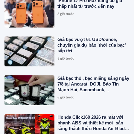
iPhone 17 Pro Max đang có giá
thấp nhất từ trước đến nay
8 giờ trước
Giá bạc vượt 61 USD/ounce,
chuyên gia dự báo 'thời của bạc'
sắp tới
8 giờ trước
Giá bạc thỏi, bạc miếng sáng ngày
7/8 tại Ancarat, DOJI, Bảo Tín
Mạnh Hải, Sacombank,...
8 giờ trước
Honda Click160 2026 ra mắt với
phanh ABS và thiết kế mới, sẵn
sàng thách thức Honda Air Blade