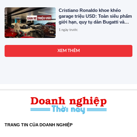
Cristiano Ronaldo khoe khéo
garage triệu USD: Toàn siêu phẩm
giới hạn, quy tụ dàn Bugatti và
Ferrari đắt đỏ
1 ngày trước
XEM THÊM
TRANG TIN CỦA DOANH NGHIỆP