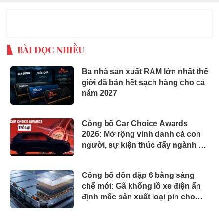
BÀI ĐỌC NHIỀU
Ba nhà sản xuất RAM lớn nhất thế
giới đã bán hết sạch hàng cho cả
năm 2027
Công bố Car Choice Awards
2026: Mở rộng vinh danh cả con
người, sự kiện thúc đẩy ngành xe
Việt Nam
Công bố dồn dập 6 bằng sáng
chế mới: Gã khổng lồ xe điện ấn
định mốc sản xuất loại pin cho
phép sạc 1 lần đi từ Hà Nội đến
TP.HCM