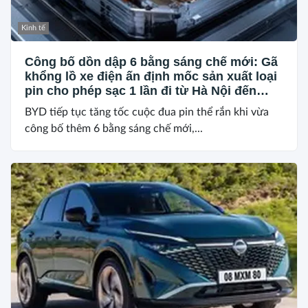
Kinh tế
Công bố dồn dập 6 bằng sáng chế mới: Gã
khổng lồ xe điện ấn định mốc sản xuất loại
pin cho phép sạc 1 lần đi từ Hà Nội đến
TP.HCM
BYD tiếp tục tăng tốc cuộc đua pin thể rắn khi vừa
công bố thêm 6 bằng sáng chế mới,...