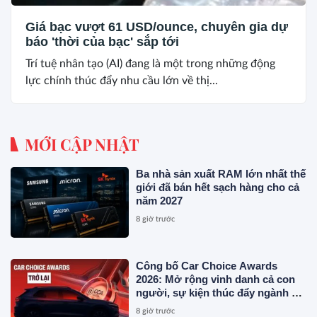
Giá bạc vượt 61 USD/ounce, chuyên gia dự
báo 'thời của bạc' sắp tới
Trí tuệ nhân tạo (AI) đang là một trong những động
lực chính thúc đẩy nhu cầu lớn về thị...
MỚI CẬP NHẬT
Ba nhà sản xuất RAM lớn nhất thế
giới đã bán hết sạch hàng cho cả
năm 2027
8 giờ trước
Công bố Car Choice Awards
2026: Mở rộng vinh danh cả con
người, sự kiện thúc đẩy ngành xe
Việt Nam
8 giờ trước