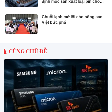
định mốc sản xuất loại pin cho
phép sạc 1 lần đi từ Hà Nội đến
TP.HCM
Chuỗi lạnh mở lối cho nông sản
Việt bức phá
CÙNG CHỦ ĐỀ