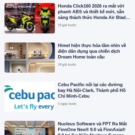
Honda Click160 2026 ra mắt với
phanh ABS và thiết kế mới, sẵn
sàng thách thức Honda Air Blade
và Yamaha NVX
19 giờ trước
Himel hiện thực hóa tầm nhìn về
điện dân dụng qua chiến dịch
Dream Home toàn cầu
19 giờ trước
Cebu Pacific nối lại các đường
bay Hà Nội-Clark, Thành phố Hồ
Chí Minh-Cebu
1 ngày trước
Nucleus Software và FPT Ra Mắt
FinnOne Neo® 9.0 và FinnAxia®