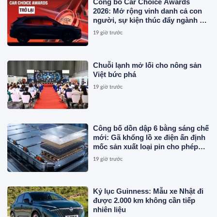
Công bố Car Choice Awards
2026: Mở rộng vinh danh cả con
người, sự kiện thúc đẩy ngành xe
Việt Nam
19 giờ trước
Chuỗi lạnh mở lối cho nông sản
Việt bức phá
19 giờ trước
Công bố dồn dập 6 bằng sáng chế
mới: Gã khổng lồ xe điện ấn định
mốc sản xuất loại pin cho phép
sạc 1 lần đi từ Hà Nội đến TP.HCM
19 giờ trước
Kỷ lục Guinness: Mẫu xe Nhật đi
được 2.000 km không cần tiếp
nhiên liệu