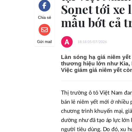
Sonet tới xe 
mẫu bớt cả t
Chia sẻ
Gửi mail
18:18 05/07/2026
Làn sóng hạ giá niêm yết 
thương hiệu lớn như Kia, 
Việc giảm giá niêm yết cò
Thị trường ô tô Việt Nam đan
bán lẻ niêm yết mới ở nhiều p
chương trình khuyến mại, giả
dường như đã tạo áp lực lớn 
người tiêu dùng. Do đó, xu h