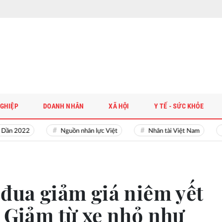
GHIỆP
DOANH NHÂN
XÃ HỘI
Y TẾ - SỨC KHỎE
2022
Nguồn nhân lực Việt
Nhân tài Việt Nam
Giải
 đua giảm giá niêm yết
: Giảm từ xe nhỏ như