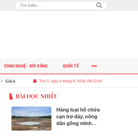
CÔNG NGHỆ - ĐỜI SỐNG
QUỐC TẾ
Thứ 5, ngày 6 tháng 8, 2026, 08:52:07
 bài toán nguồn nhân lực chất lượng cao cho doanh nghiệp
BÀI ĐỌC NHIỀU
Hàng loạt hồ chứa
cạn trơ đáy, nông
dân gồng mình
cứu lúa Hè Thu