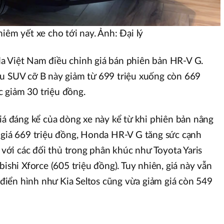
iêm yết xe cho tới nay. Ảnh: Đại lý
a Việt Nam điều chỉnh giá bán phiên bản HR-V G.
ẫu SUV cỡ B này giảm từ 699 triệu xuống còn 669
 giảm 30 triệu đồng.
giá đáng kể của dòng xe này kể từ khi phiên bản nâng
 giá 669 triệu đồng, Honda HR-V G tăng sức cạnh
i với các đối thủ trong phân khúc như Toyota Yaris
bishi Xforce (605 triệu đồng). Tuy nhiên, giá này vẫn
iển hình như Kia Seltos cũng vừa giảm giá còn 549