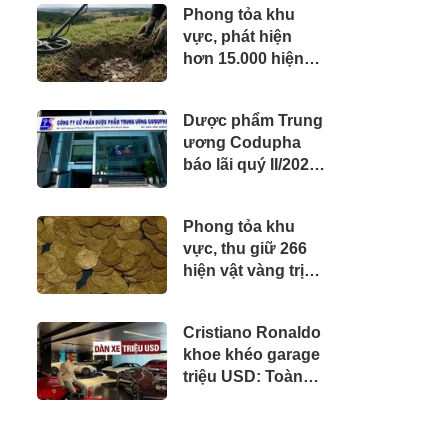
Phong tỏa khu
vực, phát hiện
hơn 15.000 hiện
vật vàng, bạc,
đồng bị chôn sâu
Dược phẩm Trung
suốt 1.500 năm -
ương Codupha
giá trị tương
báo lãi quý II/2026
đương 63 tỷ đồng
tăng 30%
Phong tỏa khu
vực, thu giữ 266
hiện vật vàng trị
giá hơn 26 tỷ đồng
do một cặp vợ
Cristiano Ronaldo
chồng phát hiện
khoe khéo garage
khi thay sàn nhà
triệu USD: Toàn
siêu phẩm giới
hạn, quy tụ dàn
Bugatti và Ferrari