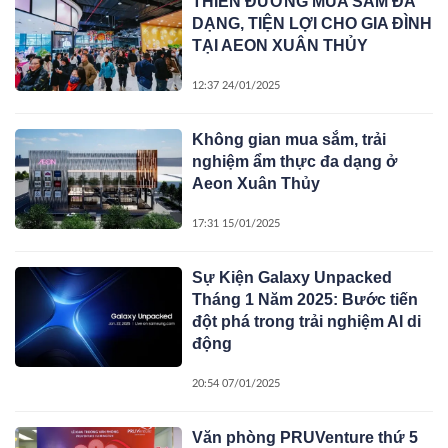
THIÊN ĐƯỜNG MUA SẮM ĐA
DẠNG, TIỆN LỢI CHO GIA ĐÌNH
TẠI AEON XUÂN THỦY
12:37 24/01/2025
Không gian mua sắm, trải
nghiệm ẩm thực đa dạng ở
Aeon Xuân Thủy
17:31 15/01/2025
Sự Kiện Galaxy Unpacked
Tháng 1 Năm 2025: Bước tiến
đột phá trong trải nghiệm AI di
động
20:54 07/01/2025
Văn phòng PRUVenture thứ 5