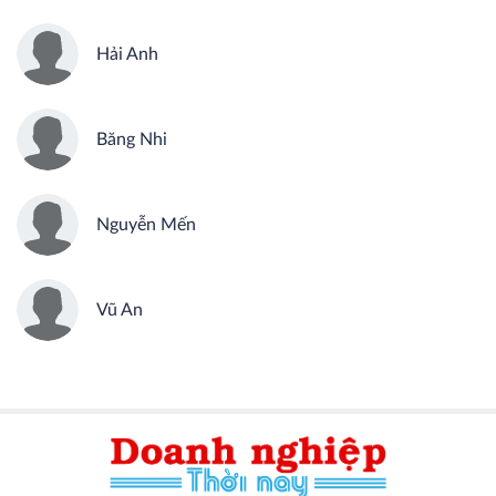
Hải Anh
Băng Nhi
Nguyễn Mến
Vũ An