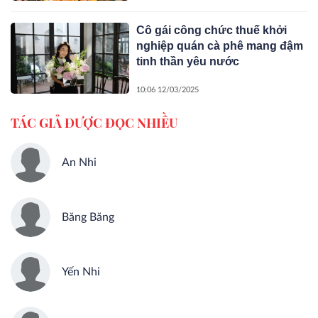
Cô gái công chức thuế khởi
nghiệp quán cà phê mang đậm
tinh thần yêu nước
10:06 12/03/2025
TÁC GIẢ ĐƯỢC ĐỌC NHIỀU
An Nhi
Băng Băng
Yến Nhi