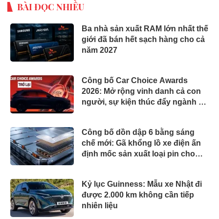
BÀI ĐỌC NHIỀU
Ba nhà sản xuất RAM lớn nhất thế
giới đã bán hết sạch hàng cho cả
năm 2027
Công bố Car Choice Awards
2026: Mở rộng vinh danh cả con
người, sự kiện thúc đẩy ngành xe
Việt Nam
Công bố dồn dập 6 bằng sáng
chế mới: Gã khổng lồ xe điện ấn
định mốc sản xuất loại pin cho
phép sạc 1 lần đi từ Hà Nội đến
TP.HCM
Kỷ lục Guinness: Mẫu xe Nhật đi
được 2.000 km không cần tiếp
nhiên liệu