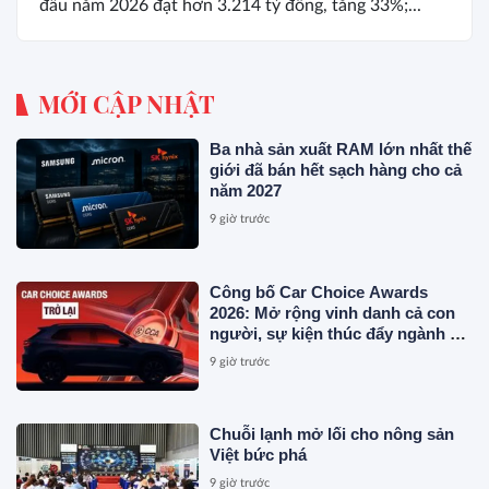
đầu năm 2026 đạt hơn 3.214 tỷ đồng, tăng 33%;...
MỚI CẬP NHẬT
Ba nhà sản xuất RAM lớn nhất thế
giới đã bán hết sạch hàng cho cả
năm 2027
9 giờ trước
Công bố Car Choice Awards
2026: Mở rộng vinh danh cả con
người, sự kiện thúc đẩy ngành xe
Việt Nam
9 giờ trước
Chuỗi lạnh mở lối cho nông sản
Việt bức phá
9 giờ trước