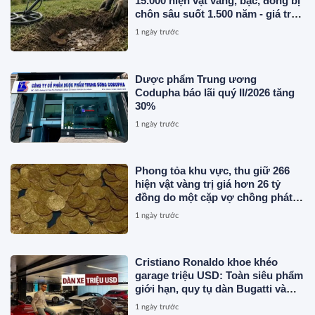
15.000 hiện vật vàng, bạc, đồng bị
chôn sâu suốt 1.500 năm - giá trị
tương đương 63 tỷ đồng
1 ngày trước
Dược phẩm Trung ương
Codupha báo lãi quý II/2026 tăng
30%
1 ngày trước
Phong tỏa khu vực, thu giữ 266
hiện vật vàng trị giá hơn 26 tỷ
đồng do một cặp vợ chồng phát
hiện khi thay sàn nhà
1 ngày trước
Cristiano Ronaldo khoe khéo
garage triệu USD: Toàn siêu phẩm
giới hạn, quy tụ dàn Bugatti và
Ferrari đắt đỏ
1 ngày trước