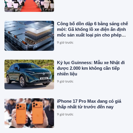
Công bố dồn dập 6 bằng sáng chế
mới: Gã khổng lồ xe điện ấn định
mốc sản xuất loại pin cho phép
sạc 1 lần đi từ Hà Nội đến TP.HCM
9 giờ trước
Kỷ lục Guinness: Mẫu xe Nhật đi
được 2.000 km không cần tiếp
nhiên liệu
9 giờ trước
iPhone 17 Pro Max đang có giá
thấp nhất từ trước đến nay
9 giờ trước