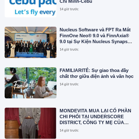
Chí Minh-Cebu
14 giờ trước
Nucleus Software và FPT Ra Mắt
FinnOne Neo® 9.0 và FinnAxia®
9.0 tại Sự Kiện Nucleus Synapse
Lần Đầu Tiên tại Việt Nam
14 giờ trước
FAMILIARITÉ: Sự giao thoa đầy
chất thơ giữa điện ảnh và văn học
14 giờ trước
MONDEVITA MUA LẠI CỔ PHẦN
CHI PHỐI TẠI UNDERSCORE
DISTRICT, CÔNG TY MẸ CỦA
MAGLIANO, ĐÁNH DẤU BƯỚC
14 giờ trước
THỨ HAI TRONG QUÁ TRÌNH