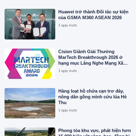
XÂY DỰNG NỀN TẢNG THƯƠNG
HIỆU CAO CẤP MỚI CỦA Ý.
Huawei trở thành Đối tác sự kiện
của GSMA M360 ASEAN 2026
1 ngày trước
Cision Giành Giải Thưởng
MarTech Breakthrough 2026 ở
hạng mục Lắng Nghe Mạng Xã
Hội, Phân Phối Thông Cáo Báo
1 ngày trước
Chí và Tối Ưu Hóa Công Cụ Trả
Lời (AEO)
Hàng loạt hồ chứa cạn trơ đáy,
nông dân gồng mình cứu lúa Hè
Thu
1 ngày trước
Phong tỏa khu vực, phát hiện hơn