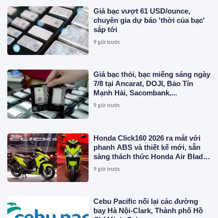
Giá bạc vượt 61 USD/ounce,
chuyên gia dự báo 'thời của bạc'
sắp tới
9 giờ trước
Giá bạc thỏi, bạc miếng sáng ngày
7/8 tại Ancarat, DOJI, Bảo Tín
Mạnh Hải, Sacombank,...
9 giờ trước
Honda Click160 2026 ra mắt với
phanh ABS và thiết kế mới, sẵn
sàng thách thức Honda Air Blade
và Yamaha NVX
9 giờ trước
Cebu Pacific nối lại các đường
bay Hà Nội-Clark, Thành phố Hồ