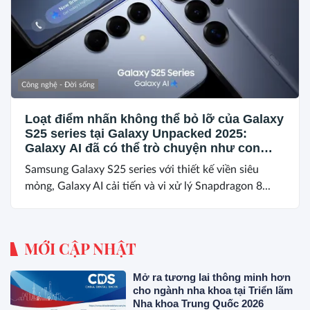
Công nghệ - Đời sống
Loạt điểm nhấn không thể bỏ lỡ của Galaxy
S25 series tại Galaxy Unpacked 2025:
Galaxy AI đã có thể trò chuyện như con
người, cùng nhiều trang bị siêu cấp
Samsung Galaxy S25 series với thiết kế viền siêu
mỏng, Galaxy AI cải tiến và vi xử lý Snapdragon 8...
MỚI CẬP NHẬT
Mở ra tương lai thông minh hơn
cho ngành nha khoa tại Triển lãm
Nha khoa Trung Quốc 2026