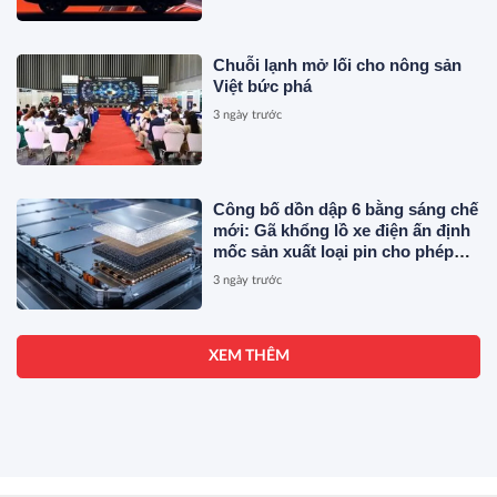
Chuỗi lạnh mở lối cho nông sản
Việt bức phá
3 ngày trước
Công bố dồn dập 6 bằng sáng chế
mới: Gã khổng lồ xe điện ấn định
mốc sản xuất loại pin cho phép
sạc 1 lần đi từ Hà Nội đến TP.HCM
3 ngày trước
XEM THÊM