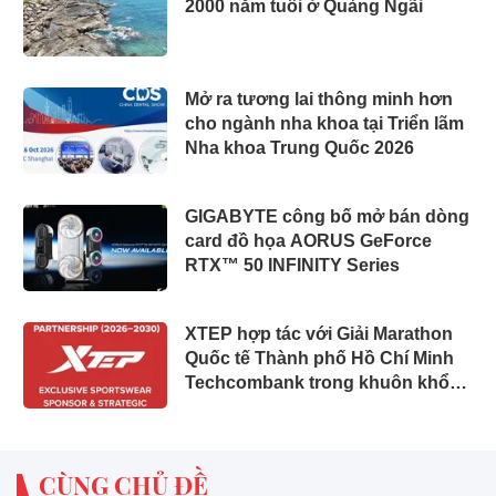
2000 năm tuổi ở Quảng Ngãi
Mở ra tương lai thông minh hơn
cho ngành nha khoa tại Triển lãm
Nha khoa Trung Quốc 2026
GIGABYTE công bố mở bán dòng
card đồ họa AORUS GeForce
RTX™ 50 INFINITY Series
XTEP hợp tác với Giải Marathon
Quốc tế Thành phố Hồ Chí Minh
Techcombank trong khuôn khổ
liên minh chiến lược 5 năm nhằm
phát triển cộng đồng chạy bộ Việt
Nam
CÙNG CHỦ ĐỀ