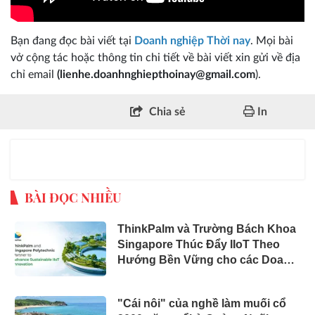
Bạn đang đọc bài viết tại
Doanh nghiệp Thời nay
. Mọi bài
vở cộng tác hoặc thông tin chi tiết về bài viết xin gửi về địa
chỉ email
(lienhe.doanhnghiepthoinay@gmail.com
).
Chia sẻ
In
BÀI ĐỌC NHIỀU
ThinkPalm và Trường Bách Khoa
Singapore Thúc Đẩy IIoT Theo
Hướng Bền Vững cho các Doanh
Nghiệp Vừa và Nhỏ (SME) cùng
các Công Ty Khởi Nghiệp
"Cái nôi" của nghề làm muối cổ