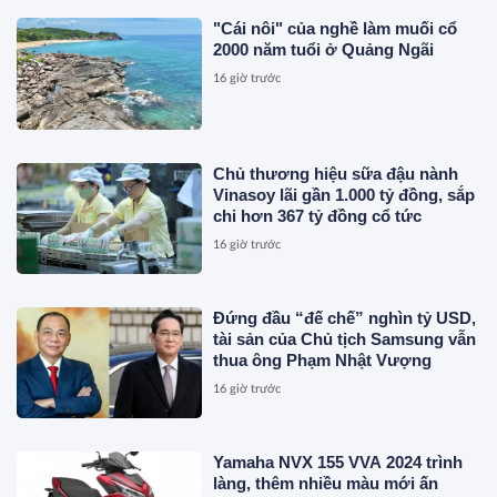
"Cái nôi" của nghề làm muối cổ
2000 năm tuổi ở Quảng Ngãi
16 giờ trước
Chủ thương hiệu sữa đậu nành
Vinasoy lãi gần 1.000 tỷ đồng, sắp
chi hơn 367 tỷ đồng cổ tức
16 giờ trước
Đứng đầu “đế chế” nghìn tỷ USD,
tài sản của Chủ tịch Samsung vẫn
thua ông Phạm Nhật Vượng
16 giờ trước
Yamaha NVX 155 VVA 2024 trình
làng, thêm nhiều màu mới ấn