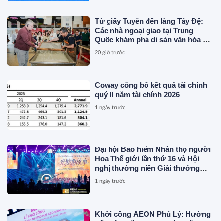
Từ giấy Tuyên đến làng Tây Đệ:
Các nhà ngoại giao tại Trung
Quốc khám phá di sản văn hóa An
Huy
20 giờ trước
Coway công bố kết quả tài chính
quý II năm tài chính 2026
1 ngày trước
Đại hội Bảo hiểm Nhân thọ người
Hoa Thế giới lần thứ 16 và Hội
nghị thường niên Giải thưởng
Rồng Quốc tế (IDA) 2026 được tổ
1 ngày trước
chức trọng thể
Khởi công AEON Phủ Lý: Hướng