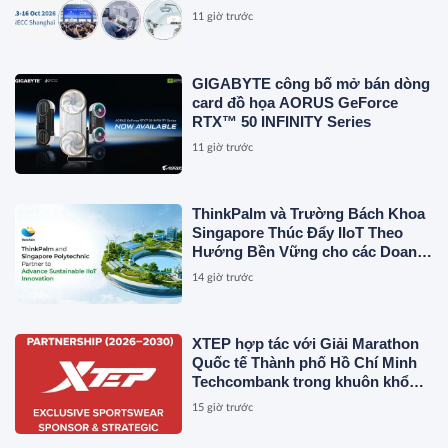
11 giờ trước
GIGABYTE công bố mở bán dòng
card đồ họa AORUS GeForce
RTX™ 50 INFINITY Series
11 giờ trước
ThinkPalm và Trường Bách Khoa
Singapore Thúc Đẩy IIoT Theo
Hướng Bền Vững cho các Doanh
Nghiệp Vừa và Nhỏ (SME) cùng
14 giờ trước
các Công Ty Khởi Nghiệp
XTEP hợp tác với Giải Marathon
Quốc tế Thành phố Hồ Chí Minh
Techcombank trong khuôn khổ
liên minh chiến lược 5 năm nhằm
15 giờ trước
phát triển cộng đồng chạy bộ Việt
Nam