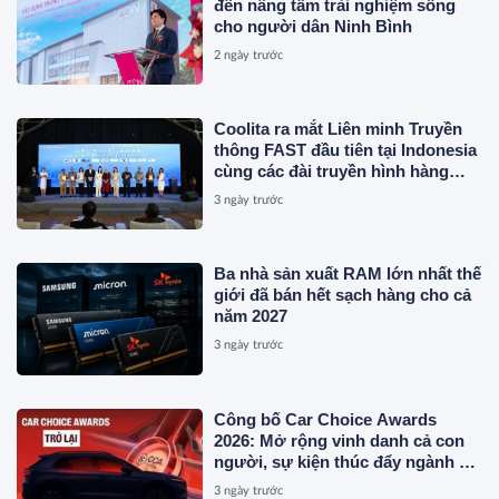
đến nâng tầm trải nghiệm sống
cho người dân Ninh Bình
2 ngày trước
Coolita ra mắt Liên minh Truyền
thông FAST đầu tiên tại Indonesia
cùng các đài truyền hình hàng
đầu
3 ngày trước
Ba nhà sản xuất RAM lớn nhất thế
giới đã bán hết sạch hàng cho cả
năm 2027
3 ngày trước
Công bố Car Choice Awards
2026: Mở rộng vinh danh cả con
người, sự kiện thúc đẩy ngành xe
Việt Nam
3 ngày trước