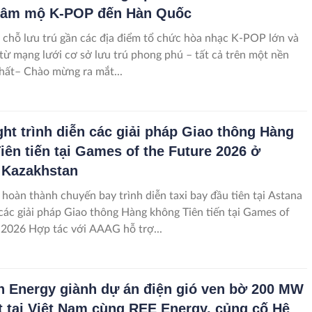
hâm mộ K-POP đến Hàn Quốc
 chỗ lưu trú gần các địa điểm tổ chức hòa nhạc K-POP lớn và
từ mạng lưới cơ sở lưu trú phong phú – tất cả trên một nền
hất– Chào mừng ra mắt...
ght trình diễn các giải pháp Giao thông Hàng
iên tiến tại Games of the Future 2026 ở
 Kazakhstan
 hoàn thành chuyến bay trình diễn taxi bay đầu tiên tại Astana
 các giải pháp Giao thông Hàng không Tiên tiến tại Games of
the Future 2026 Hợp tác với AAAG hỗ trợ...
n Energy giành dự án điện gió ven bờ 200 MW
t tại Việt Nam cùng REE Energy, củng cố Hệ