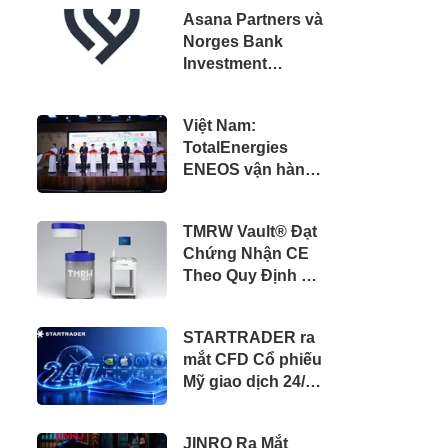
Asana Partners và
Norges Bank
Investment
Management
Thành Lập Liên
Việt Nam:
Doanh Chiến
TotalEnergies
Lược Đầu Tư vào
ENEOS vận hành
Bất Động Sản Bán
dự án điện mặt
Lẻ Phục Vụ Các
trời mái nhà 28
Khu Dân Cư
TMRW Vault® Đạt
MWp tại Công ty
Chứng Nhận CE
Điện tử Samsung
Theo Quy Định về
HCMC CE
Thiết Bị Y Tế Châu
Complex
Âu (MDR)
STARTRADER ra
mắt CFD Cổ phiếu
Mỹ giao dịch 24/7
với NVIDIA, Apple,
Meta & Nhiều Cổ
JINRO Ra Mắt
phiếu hàng đầu