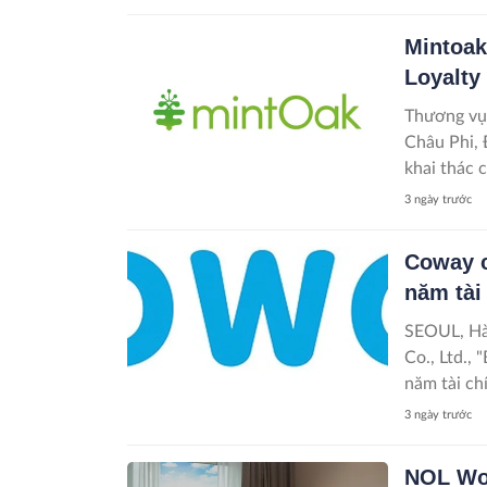
Mintoak
Loyalty
Thương vụ 
Châu Phi, 
khai thác 
3 ngày trước
Coway c
năm tài
SEOUL, Hà
Co., Ltd.,
năm tài ch
3 ngày trước
NOL Wor