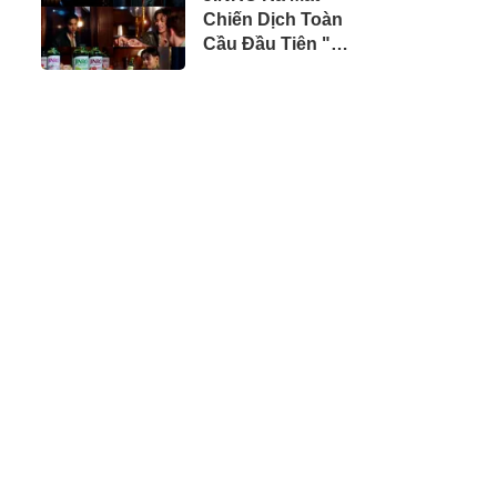
Chiến Dịch Toàn
thế giới
Cầu Đầu Tiên "My
Favorite JINRO"
Cùng V (BTS)