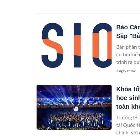
Báo Cáo
Sập "Bẫ
Bản phân tí
cụ tìm kiế
trình ra qu
2 ngày trước
Khóa tố
học sin
toàn kh
Trường IB 
tài Quốc t
chính, với