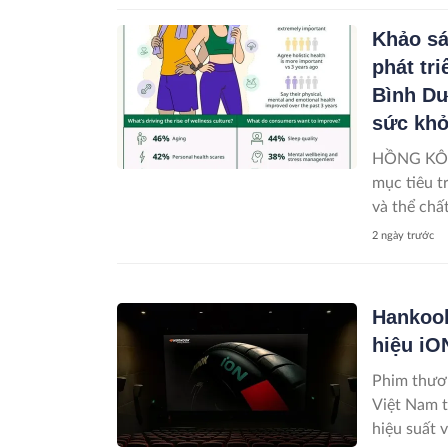
Khảo sá
phát tr
Bình Dư
sức khỏ
HỒNG KÔNG
mục tiêu t
và thể chấ
2 ngày trước
Hankook
hiệu iO
Phim thươn
Việt Nam từ ngày 31/7
hiệu suất 