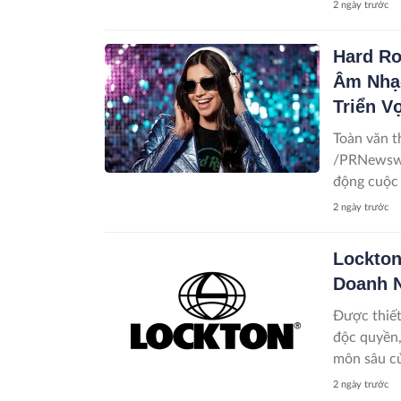
2 ngày trước
Hard Ro
Âm Nhạc
Triển V
Toàn văn thông cáo báo chí
/PRNewswi
động cuộc 
2 ngày trước
Lockton
Doanh N
Được thiết
độc quyền,
môn sâu củ
2 ngày trước