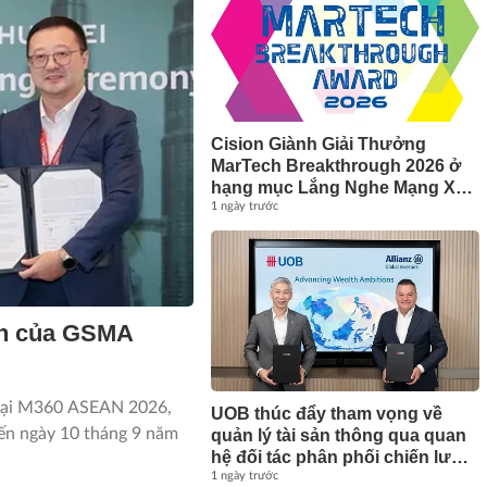
Cision Giành Giải Thưởng
MarTech Breakthrough 2026 ở
hạng mục Lắng Nghe Mạng Xã
Hội, Phân Phối Thông Cáo Báo
1 ngày trước
Chí và Tối Ưu Hóa Công Cụ Trả
Lời (AEO)
iện của GSMA
n tại M360 ASEAN 2026,
UOB thúc đẩy tham vọng về
đến ngày 10 tháng 9 năm
quản lý tài sản thông qua quan
hệ đối tác phân phối chiến lược
với Allianz Global Investors
1 ngày trước