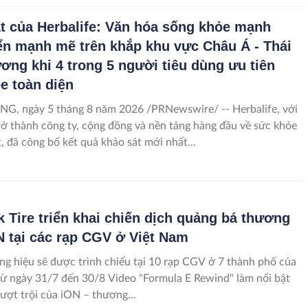
t của Herbalife: Văn hóa sống khỏe mạnh
iển mạnh mẽ trên khắp khu vực Châu Á - Thái
ơng khi 4 trong 5 người tiêu dùng ưu tiên
e toàn diện
, ngày 5 tháng 8 năm 2026 /PRNewswire/ -- Herbalife, với
rở thành công ty, cộng đồng và nền tảng hàng đầu về sức khỏe
t, đã công bố kết quả khảo sát mới nhất...
 Tire triển khai chiến dịch quảng bá thương
N tại các rạp CGV ở Việt Nam
g hiệu sẽ được trình chiếu tại 10 rạp CGV ở 7 thành phố của
 đến 30/8 Video "Formula E Rewind" làm nổi bật
vượt trội của iON – thương...