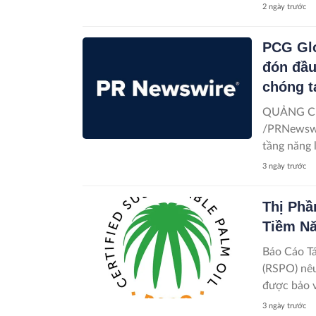
2 ngày trước
PCG Glo
đón đầu
chóng t
QUẢNG CHÂ
/PRNewswir
tầng năng 
3 ngày trước
Thị Ph
Tiềm N
Báo Cáo T
(RSPO) nêu
được bảo vệ
3 ngày trước