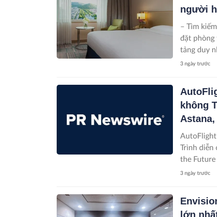
người 
– Tìm kiếm
đặt phòng 
tảng duy n
3 ngày trước
AutoFli
không T
Astana,
AutoFlight
Trình diễn
3 ngày trước
Envisio
lớn nhấ