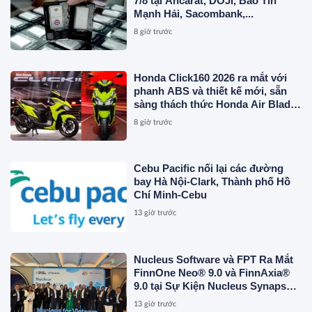
7/8 tại Ancarat, DOJI, Bảo Tín
Mạnh Hải, Sacombank,...
8 giờ trước
Honda Click160 2026 ra mắt với
phanh ABS và thiết kế mới, sẵn
sàng thách thức Honda Air Blade
và Yamaha NVX
8 giờ trước
Cebu Pacific nối lại các đường
bay Hà Nội-Clark, Thành phố Hồ
Chí Minh-Cebu
13 giờ trước
Nucleus Software và FPT Ra Mắt
FinnOne Neo® 9.0 và FinnAxia®
9.0 tại Sự Kiện Nucleus Synapse
Lần Đầu Tiên tại Việt Nam
13 giờ trước