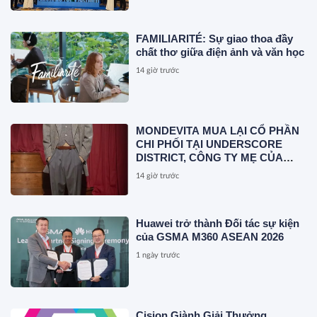
FAMILIARITÉ: Sự giao thoa đầy
chất thơ giữa điện ảnh và văn học
14 giờ trước
MONDEVITA MUA LẠI CỔ PHẦN
CHI PHỐI TẠI UNDERSCORE
DISTRICT, CÔNG TY MẸ CỦA
MAGLIANO, ĐÁNH DẤU BƯỚC
14 giờ trước
THỨ HAI TRONG QUÁ TRÌNH
XÂY DỰNG NỀN TẢNG THƯƠNG
HIỆU CAO CẤP MỚI CỦA Ý.
Huawei trở thành Đối tác sự kiện
của GSMA M360 ASEAN 2026
1 ngày trước
Cision Giành Giải Thưởng