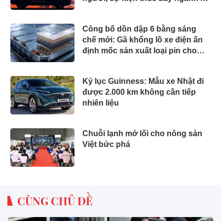
Việt Nam
Công bố dồn dập 6 bằng sáng
chế mới: Gã khổng lồ xe điện ấn
định mốc sản xuất loại pin cho
phép sạc 1 lần đi từ Hà Nội đến
TP.HCM
Kỷ lục Guinness: Mẫu xe Nhật đi
được 2.000 km không cần tiếp
nhiên liệu
Chuỗi lạnh mở lối cho nông sản
Việt bức phá
CÙNG CHỦ ĐỀ