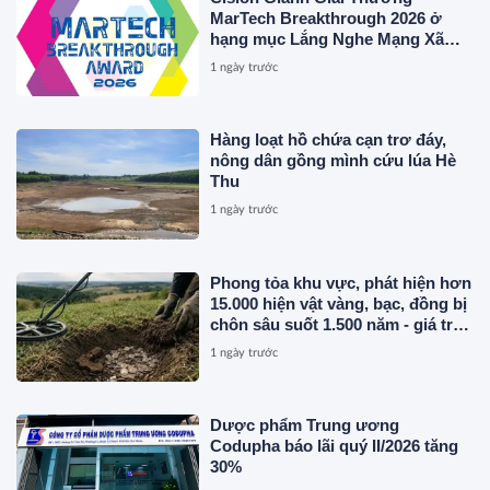
MarTech Breakthrough 2026 ở
hạng mục Lắng Nghe Mạng Xã
Hội, Phân Phối Thông Cáo Báo
1 ngày trước
Chí và Tối Ưu Hóa Công Cụ Trả
Lời (AEO)
Hàng loạt hồ chứa cạn trơ đáy,
nông dân gồng mình cứu lúa Hè
Thu
1 ngày trước
Phong tỏa khu vực, phát hiện hơn
15.000 hiện vật vàng, bạc, đồng bị
chôn sâu suốt 1.500 năm - giá trị
tương đương 63 tỷ đồng
1 ngày trước
Dược phẩm Trung ương
Codupha báo lãi quý II/2026 tăng
30%