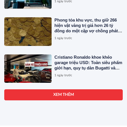
1 ngày trước
Phong tỏa khu vực, thu giữ 266
hiện vật vàng trị giá hơn 26 tỷ
đồng do một cặp vợ chồng phát
hiện khi thay sàn nhà
1 ngày trước
Cristiano Ronaldo khoe khéo
garage triệu USD: Toàn siêu phẩm
giới hạn, quy tụ dàn Bugatti và
Ferrari đắt đỏ
1 ngày trước
XEM THÊM