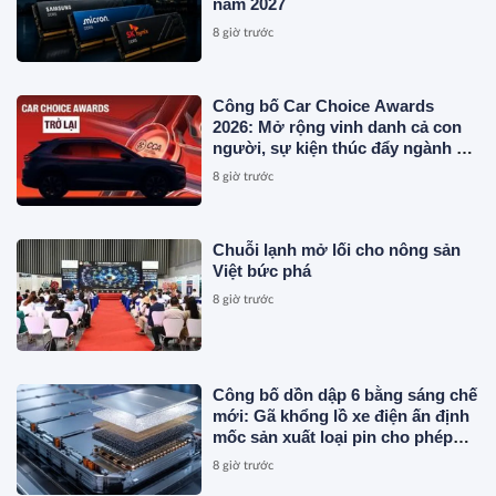
năm 2027
8 giờ trước
Công bố Car Choice Awards
2026: Mở rộng vinh danh cả con
người, sự kiện thúc đẩy ngành xe
Việt Nam
8 giờ trước
Chuỗi lạnh mở lối cho nông sản
Việt bức phá
8 giờ trước
Công bố dồn dập 6 bằng sáng chế
mới: Gã khổng lồ xe điện ấn định
mốc sản xuất loại pin cho phép
sạc 1 lần đi từ Hà Nội đến TP.HCM
8 giờ trước