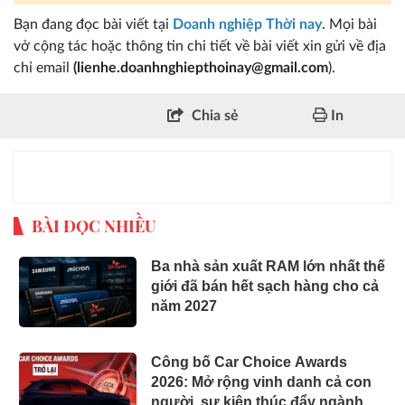
Bạn đang đọc bài viết tại
Doanh nghiệp Thời nay
. Mọi bài
vở cộng tác hoặc thông tin chi tiết về bài viết xin gửi về địa
chỉ email
(lienhe.doanhnghiepthoinay@gmail.com
).
Chia sẻ
In
BÀI ĐỌC NHIỀU
Ba nhà sản xuất RAM lớn nhất thế
giới đã bán hết sạch hàng cho cả
năm 2027
Công bố Car Choice Awards
2026: Mở rộng vinh danh cả con
người, sự kiện thúc đẩy ngành xe