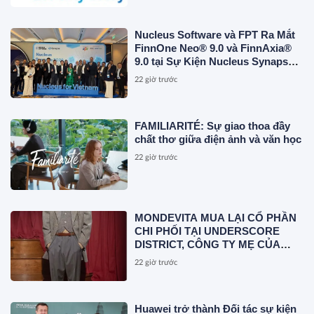
Nucleus Software và FPT Ra Mắt
FinnOne Neo® 9.0 và FinnAxia®
9.0 tại Sự Kiện Nucleus Synapse
Lần Đầu Tiên tại Việt Nam
22 giờ trước
FAMILIARITÉ: Sự giao thoa đầy
chất thơ giữa điện ảnh và văn học
22 giờ trước
MONDEVITA MUA LẠI CỔ PHẦN
CHI PHỐI TẠI UNDERSCORE
DISTRICT, CÔNG TY MẸ CỦA
MAGLIANO, ĐÁNH DẤU BƯỚC
22 giờ trước
THỨ HAI TRONG QUÁ TRÌNH
XÂY DỰNG NỀN TẢNG THƯƠNG
HIỆU CAO CẤP MỚI CỦA Ý.
Huawei trở thành Đối tác sự kiện