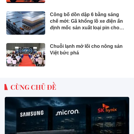
Việt Nam
Công bố dồn dập 6 bằng sáng
chế mới: Gã khổng lồ xe điện ấn
định mốc sản xuất loại pin cho
phép sạc 1 lần đi từ Hà Nội đến
TP.HCM
Chuỗi lạnh mở lối cho nông sản
Việt bức phá
CÙNG CHỦ ĐỀ