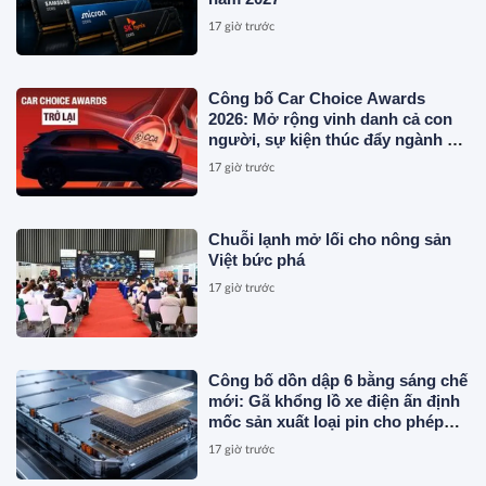
17 giờ trước
Công bố Car Choice Awards
2026: Mở rộng vinh danh cả con
người, sự kiện thúc đẩy ngành xe
Việt Nam
17 giờ trước
Chuỗi lạnh mở lối cho nông sản
Việt bức phá
17 giờ trước
Công bố dồn dập 6 bằng sáng chế
mới: Gã khổng lồ xe điện ấn định
mốc sản xuất loại pin cho phép
sạc 1 lần đi từ Hà Nội đến TP.HCM
17 giờ trước