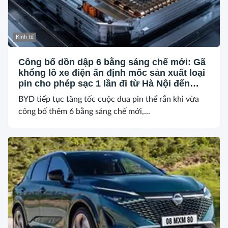
Kinh tế
Công bố dồn dập 6 bằng sáng chế mới: Gã
khổng lồ xe điện ấn định mốc sản xuất loại
pin cho phép sạc 1 lần đi từ Hà Nội đến
TP.HCM
BYD tiếp tục tăng tốc cuộc đua pin thể rắn khi vừa
công bố thêm 6 bằng sáng chế mới,...