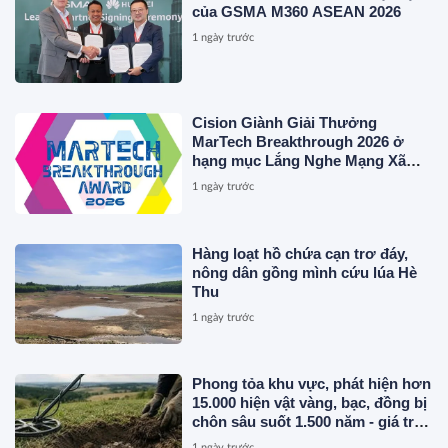
của GSMA M360 ASEAN 2026
1 ngày trước
Cision Giành Giải Thưởng
MarTech Breakthrough 2026 ở
hạng mục Lắng Nghe Mạng Xã
Hội, Phân Phối Thông Cáo Báo
1 ngày trước
Chí và Tối Ưu Hóa Công Cụ Trả
Lời (AEO)
Hàng loạt hồ chứa cạn trơ đáy,
nông dân gồng mình cứu lúa Hè
Thu
1 ngày trước
Phong tỏa khu vực, phát hiện hơn
15.000 hiện vật vàng, bạc, đồng bị
chôn sâu suốt 1.500 năm - giá trị
tương đương 63 tỷ đồng
1 ngày trước