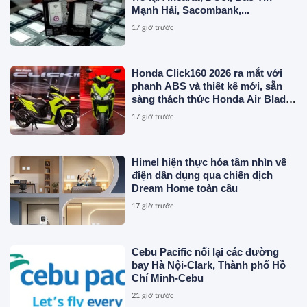
Mạnh Hải, Sacombank,...
17 giờ trước
Honda Click160 2026 ra mắt với
phanh ABS và thiết kế mới, sẵn
sàng thách thức Honda Air Blade
và Yamaha NVX
17 giờ trước
Himel hiện thực hóa tầm nhìn về
điện dân dụng qua chiến dịch
Dream Home toàn cầu
17 giờ trước
Cebu Pacific nối lại các đường
bay Hà Nội-Clark, Thành phố Hồ
Chí Minh-Cebu
21 giờ trước