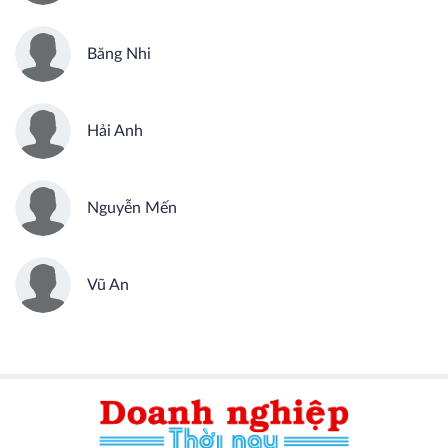
Băng Nhi
Hải Anh
Nguyễn Mến
Vũ An