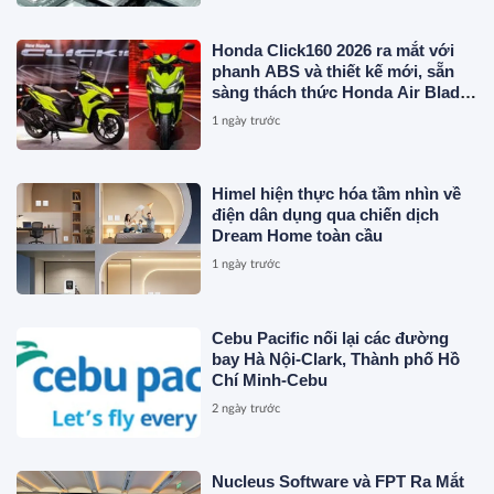
Honda Click160 2026 ra mắt với
phanh ABS và thiết kế mới, sẵn
sàng thách thức Honda Air Blade
và Yamaha NVX
1 ngày trước
Himel hiện thực hóa tầm nhìn về
điện dân dụng qua chiến dịch
Dream Home toàn cầu
1 ngày trước
Cebu Pacific nối lại các đường
bay Hà Nội-Clark, Thành phố Hồ
Chí Minh-Cebu
2 ngày trước
Nucleus Software và FPT Ra Mắt