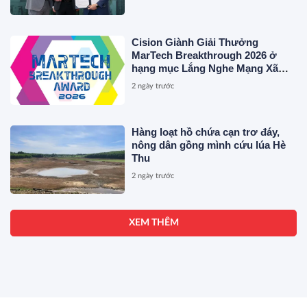
Cision Giành Giải Thưởng
MarTech Breakthrough 2026 ở
hạng mục Lắng Nghe Mạng Xã
Hội, Phân Phối Thông Cáo Báo
2 ngày trước
Chí và Tối Ưu Hóa Công Cụ Trả
Lời (AEO)
Hàng loạt hồ chứa cạn trơ đáy,
nông dân gồng mình cứu lúa Hè
Thu
2 ngày trước
XEM THÊM