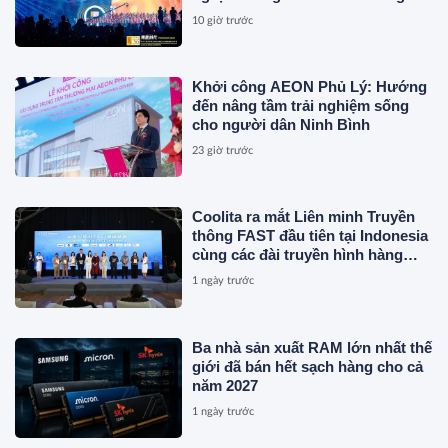
Rồng Quốc tế (IDA) 2026 được tổ
10 giờ trước
chức trọng thể
Khởi công AEON Phủ Lý: Hướng
đến nâng tầm trải nghiệm sống
cho người dân Ninh Bình
23 giờ trước
Coolita ra mắt Liên minh Truyền
thông FAST đầu tiên tại Indonesia
cùng các đài truyền hình hàng
đầu
1 ngày trước
Ba nhà sản xuất RAM lớn nhất thế
giới đã bán hết sạch hàng cho cả
năm 2027
1 ngày trước