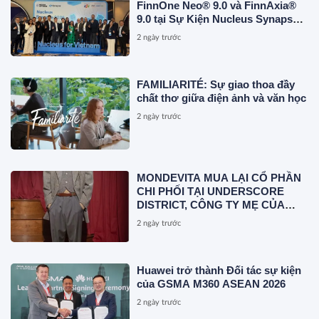
FinnOne Neo® 9.0 và FinnAxia®
9.0 tại Sự Kiện Nucleus Synapse
Lần Đầu Tiên tại Việt Nam
2 ngày trước
FAMILIARITÉ: Sự giao thoa đầy
chất thơ giữa điện ảnh và văn học
2 ngày trước
MONDEVITA MUA LẠI CỔ PHẦN
CHI PHỐI TẠI UNDERSCORE
DISTRICT, CÔNG TY MẸ CỦA
MAGLIANO, ĐÁNH DẤU BƯỚC
2 ngày trước
THỨ HAI TRONG QUÁ TRÌNH
XÂY DỰNG NỀN TẢNG THƯƠNG
HIỆU CAO CẤP MỚI CỦA Ý.
Huawei trở thành Đối tác sự kiện
của GSMA M360 ASEAN 2026
2 ngày trước