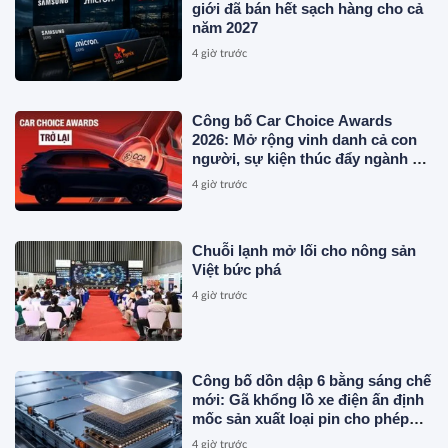
giới đã bán hết sạch hàng cho cả
năm 2027
4 giờ trước
Công bố Car Choice Awards
2026: Mở rộng vinh danh cả con
người, sự kiện thúc đẩy ngành xe
Việt Nam
4 giờ trước
Chuỗi lạnh mở lối cho nông sản
Việt bức phá
4 giờ trước
Công bố dồn dập 6 bằng sáng chế
mới: Gã khổng lồ xe điện ấn định
mốc sản xuất loại pin cho phép
sạc 1 lần đi từ Hà Nội đến TP.HCM
4 giờ trước