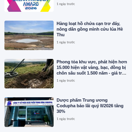
Hội, Phân Phối Thông Cáo Báo
1 ngày trước
Chí và Tối Ưu Hóa Công Cụ Trả
Lời (AEO)
Hàng loạt hồ chứa cạn trơ đáy,
nông dân gồng mình cứu lúa Hè
Thu
1 ngày trước
Phong tỏa khu vực, phát hiện hơn
15.000 hiện vật vàng, bạc, đồng bị
chôn sâu suốt 1.500 năm - giá trị
tương đương 63 tỷ đồng
1 ngày trước
Dược phẩm Trung ương
Codupha báo lãi quý II/2026 tăng
30%
1 ngày trước