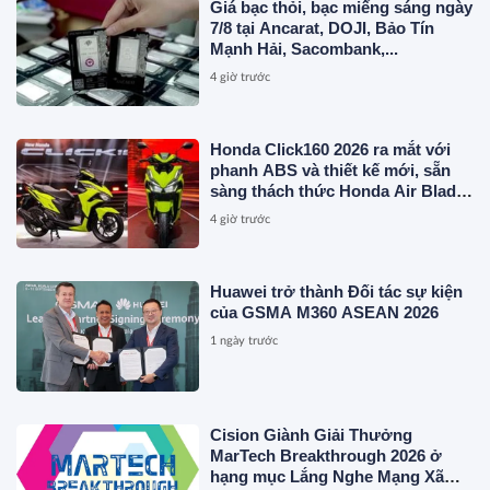
Giá bạc thỏi, bạc miếng sáng ngày
7/8 tại Ancarat, DOJI, Bảo Tín
Mạnh Hải, Sacombank,...
4 giờ trước
Honda Click160 2026 ra mắt với
phanh ABS và thiết kế mới, sẵn
sàng thách thức Honda Air Blade
và Yamaha NVX
4 giờ trước
Huawei trở thành Đối tác sự kiện
của GSMA M360 ASEAN 2026
1 ngày trước
Cision Giành Giải Thưởng
MarTech Breakthrough 2026 ở
hạng mục Lắng Nghe Mạng Xã