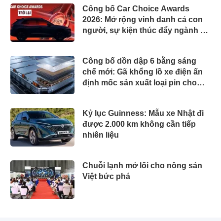
Công bố Car Choice Awards
2026: Mở rộng vinh danh cả con
người, sự kiện thúc đẩy ngành xe
Việt Nam
Công bố dồn dập 6 bằng sáng
chế mới: Gã khổng lồ xe điện ấn
định mốc sản xuất loại pin cho
phép sạc 1 lần đi từ Hà Nội đến
TP.HCM
Kỷ lục Guinness: Mẫu xe Nhật đi
được 2.000 km không cần tiếp
nhiên liệu
Chuỗi lạnh mở lối cho nông sản
Việt bức phá