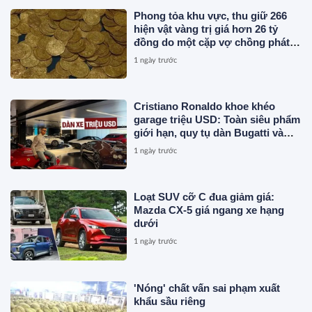
Phong tỏa khu vực, thu giữ 266
hiện vật vàng trị giá hơn 26 tỷ
đồng do một cặp vợ chồng phát
hiện khi thay sàn nhà
1 ngày trước
Cristiano Ronaldo khoe khéo
garage triệu USD: Toàn siêu phẩm
giới hạn, quy tụ dàn Bugatti và
Ferrari đắt đỏ
1 ngày trước
Loạt SUV cỡ C đua giảm giá:
Mazda CX-5 giá ngang xe hạng
dưới
1 ngày trước
'Nóng' chất vấn sai phạm xuất
khẩu sầu riêng