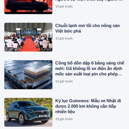
Việt Nam
13 giờ trước
Chuỗi lạnh mở lối cho nông sản
Việt bức phá
13 giờ trước
Công bố dồn dập 6 bằng sáng chế
mới: Gã khổng lồ xe điện ấn định
mốc sản xuất loại pin cho phép
sạc 1 lần đi từ Hà Nội đến TP.HCM
13 giờ trước
Kỷ lục Guinness: Mẫu xe Nhật đi
được 2.000 km không cần tiếp
nhiên liệu
13 giờ trước