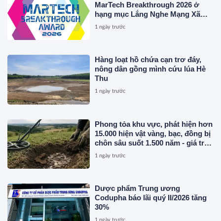
MarTech Breakthrough 2026 ở
hạng mục Lắng Nghe Mạng Xã
Hội, Phân Phối Thông Cáo Báo
1 ngày trước
Chí và Tối Ưu Hóa Công Cụ Trả
Lời (AEO)
Hàng loạt hồ chứa cạn trơ đáy,
nông dân gồng mình cứu lúa Hè
Thu
1 ngày trước
Phong tỏa khu vực, phát hiện hơn
15.000 hiện vật vàng, bạc, đồng bị
chôn sâu suốt 1.500 năm - giá trị
tương đương 63 tỷ đồng
1 ngày trước
Dược phẩm Trung ương
Codupha báo lãi quý II/2026 tăng
30%
1 ngày trước