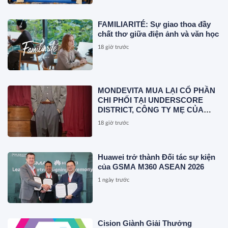
FAMILIARITÉ: Sự giao thoa đầy
chất thơ giữa điện ảnh và văn học
18 giờ trước
MONDEVITA MUA LẠI CỔ PHẦN
CHI PHỐI TẠI UNDERSCORE
DISTRICT, CÔNG TY MẸ CỦA
MAGLIANO, ĐÁNH DẤU BƯỚC
18 giờ trước
THỨ HAI TRONG QUÁ TRÌNH
XÂY DỰNG NỀN TẢNG THƯƠNG
HIỆU CAO CẤP MỚI CỦA Ý.
Huawei trở thành Đối tác sự kiện
của GSMA M360 ASEAN 2026
1 ngày trước
Cision Giành Giải Thưởng