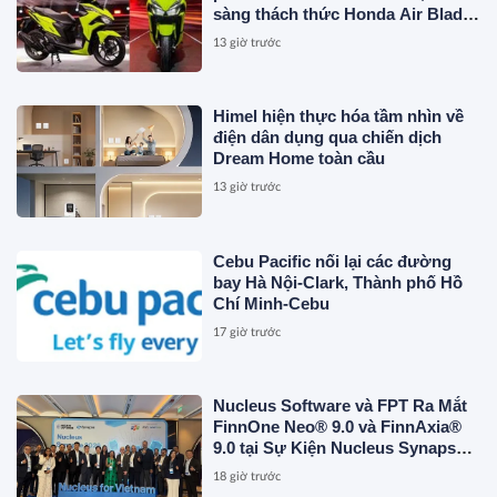
sàng thách thức Honda Air Blade
và Yamaha NVX
13 giờ trước
Himel hiện thực hóa tầm nhìn về
điện dân dụng qua chiến dịch
Dream Home toàn cầu
13 giờ trước
Cebu Pacific nối lại các đường
bay Hà Nội-Clark, Thành phố Hồ
Chí Minh-Cebu
17 giờ trước
Nucleus Software và FPT Ra Mắt
FinnOne Neo® 9.0 và FinnAxia®
9.0 tại Sự Kiện Nucleus Synapse
Lần Đầu Tiên tại Việt Nam
18 giờ trước