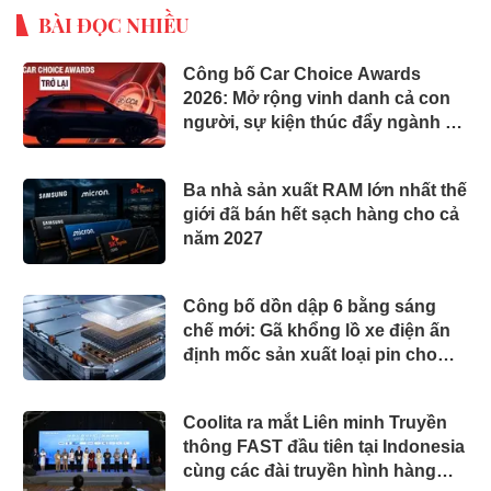
BÀI ĐỌC NHIỀU
Công bố Car Choice Awards
2026: Mở rộng vinh danh cả con
người, sự kiện thúc đẩy ngành xe
Việt Nam
Ba nhà sản xuất RAM lớn nhất thế
giới đã bán hết sạch hàng cho cả
năm 2027
Công bố dồn dập 6 bằng sáng
chế mới: Gã khổng lồ xe điện ấn
định mốc sản xuất loại pin cho
phép sạc 1 lần đi từ Hà Nội đến
TP.HCM
Coolita ra mắt Liên minh Truyền
thông FAST đầu tiên tại Indonesia
cùng các đài truyền hình hàng