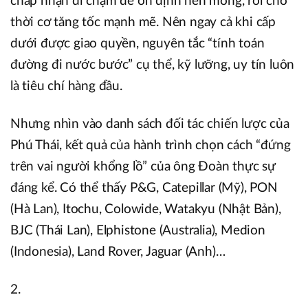
chấp nhận đi chậm để ổn định nền móng, rồi chờ
thời cơ tăng tốc mạnh mẽ. Nên ngay cả khi cấp
dưới được giao quyền, nguyên tắc “tính toán
đường đi nước bước” cụ thể, kỹ lưỡng, uy tín luôn
là tiêu chí hàng đầu.
Nhưng nhìn vào danh sách đối tác chiến lược của
Phú Thái, kết quả của hành trình chọn cách “đứng
trên vai người khổng lồ” của ông Đoàn thực sự
đáng kể. Có thể thấy P&G, Catepillar (Mỹ), PON
(Hà Lan), Itochu, Colowide, Watakyu (Nhật Bản),
BJC (Thái Lan), Elphistone (Australia), Medion
(Indonesia), Land Rover, Jaguar (Anh)…
2.