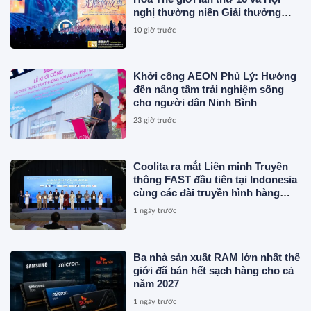
nghị thường niên Giải thưởng
Rồng Quốc tế (IDA) 2026 được tổ
10 giờ trước
chức trọng thể
Khởi công AEON Phủ Lý: Hướng
đến nâng tầm trải nghiệm sống
cho người dân Ninh Bình
23 giờ trước
Coolita ra mắt Liên minh Truyền
thông FAST đầu tiên tại Indonesia
cùng các đài truyền hình hàng
đầu
1 ngày trước
Ba nhà sản xuất RAM lớn nhất thế
giới đã bán hết sạch hàng cho cả
năm 2027
1 ngày trước