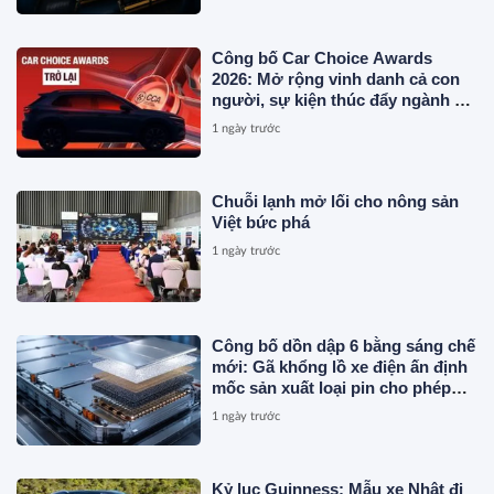
Công bố Car Choice Awards
2026: Mở rộng vinh danh cả con
người, sự kiện thúc đẩy ngành xe
Việt Nam
1 ngày trước
Chuỗi lạnh mở lối cho nông sản
Việt bức phá
1 ngày trước
Công bố dồn dập 6 bằng sáng chế
mới: Gã khổng lồ xe điện ấn định
mốc sản xuất loại pin cho phép
sạc 1 lần đi từ Hà Nội đến TP.HCM
1 ngày trước
Kỷ lục Guinness: Mẫu xe Nhật đi