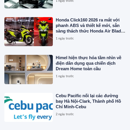
1 ngày trước
Honda Click160 2026 ra mắt với
phanh ABS và thiết kế mới, sẵn
sàng thách thức Honda Air Blade
và Yamaha NVX
1 ngày trước
Himel hiện thực hóa tầm nhìn về
điện dân dụng qua chiến dịch
Dream Home toàn cầu
1 ngày trước
Cebu Pacific nối lại các đường
bay Hà Nội-Clark, Thành phố Hồ
Chí Minh-Cebu
2 ngày trước