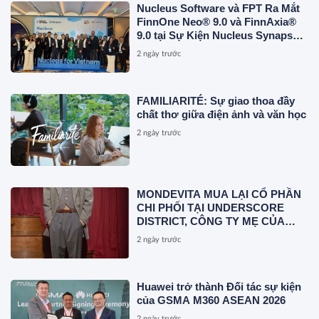
Nucleus Software và FPT Ra Mắt
FinnOne Neo® 9.0 và FinnAxia®
9.0 tại Sự Kiện Nucleus Synapse
Lần Đầu Tiên tại Việt Nam
2 ngày trước
FAMILIARITÉ: Sự giao thoa đầy
chất thơ giữa điện ảnh và văn học
2 ngày trước
MONDEVITA MUA LẠI CỔ PHẦN
CHI PHỐI TẠI UNDERSCORE
DISTRICT, CÔNG TY MẸ CỦA
MAGLIANO, ĐÁNH DẤU BƯỚC
2 ngày trước
THỨ HAI TRONG QUÁ TRÌNH
XÂY DỰNG NỀN TẢNG THƯƠNG
HIỆU CAO CẤP MỚI CỦA Ý.
Huawei trở thành Đối tác sự kiện
của GSMA M360 ASEAN 2026
2 ngày trước