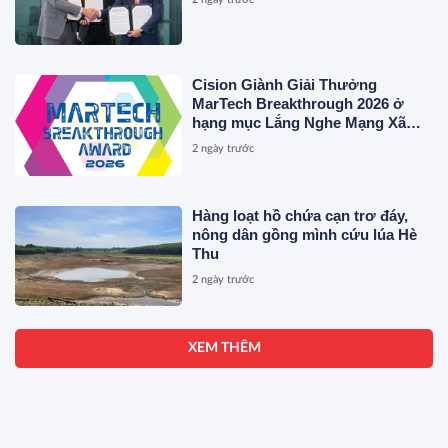
Cision Giành Giải Thưởng
MarTech Breakthrough 2026 ở
hạng mục Lắng Nghe Mạng Xã
Hội, Phân Phối Thông Cáo Báo
2 ngày trước
Chí và Tối Ưu Hóa Công Cụ Trả
Lời (AEO)
Hàng loạt hồ chứa cạn trơ đáy,
nông dân gồng mình cứu lúa Hè
Thu
2 ngày trước
XEM THÊM