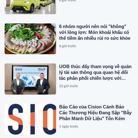
6 giờ trước
6 nhóm người nên nói "không"
với lòng lợn: Món khoái khẩu có
thể tiềm ẩn nhiều rủi ro sức khỏe
6 giờ trước
UOB thúc đẩy tham vọng về quản
lý tài sản thông qua quan hệ đối
tác phân phối chiến lược với
Allianz Global Investors
13 giờ trước
Báo Cáo của Cision Cảnh Báo
Các Thương Hiệu Đang Sập "Bẫy
Phân Mảnh Dữ Liệu" Tốn Kém
1 ngày trước