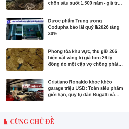
chôn sâu suốt 1.500 năm - giá trị
tương đương 63 tỷ đồng
Dược phẩm Trung ương
Codupha báo lãi quý II/2026 tăng
30%
Phong tỏa khu vực, thu giữ 266
hiện vật vàng trị giá hơn 26 tỷ
đồng do một cặp vợ chồng phát
hiện khi thay sàn nhà
Cristiano Ronaldo khoe khéo
garage triệu USD: Toàn siêu phẩm
giới hạn, quy tụ dàn Bugatti và
Ferrari đắt đỏ
CÙNG CHỦ ĐỀ