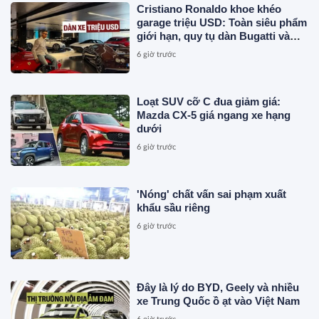
Cristiano Ronaldo khoe khéo
garage triệu USD: Toàn siêu phẩm
giới hạn, quy tụ dàn Bugatti và
Ferrari đắt đỏ
6 giờ trước
Loạt SUV cỡ C đua giảm giá:
Mazda CX-5 giá ngang xe hạng
dưới
6 giờ trước
'Nóng' chất vấn sai phạm xuất
khẩu sầu riêng
6 giờ trước
Đây là lý do BYD, Geely và nhiều
xe Trung Quốc ồ ạt vào Việt Nam