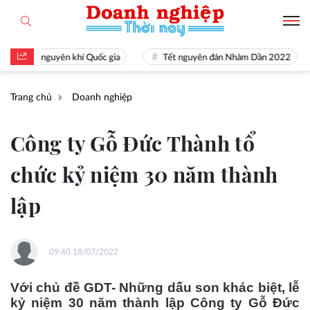
i là nguyên khí Quốc gia
Tết nguyên đán Nhâm Dần 2022
N
Trang chủ
Doanh nghiệp
Công ty Gỗ Đức Thành tổ
chức kỷ niệm 30 năm thành
lập
09:40 18/07/2022
Với chủ đề GDT- Những dấu son khác biệt, lễ
kỷ niệm 30 năm thành lập Công ty Gỗ Đức