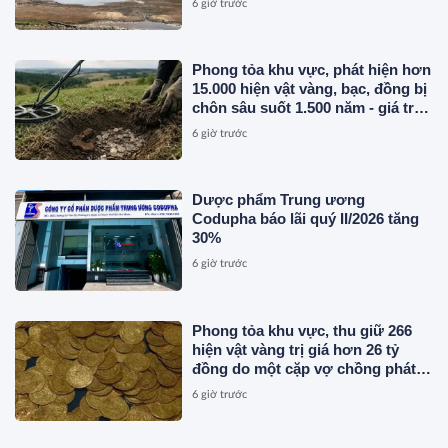
6 giờ trước
Phong tỏa khu vực, phát hiện hơn
15.000 hiện vật vàng, bạc, đồng bị
chôn sâu suốt 1.500 năm - giá trị
tương đương 63 tỷ đồng
6 giờ trước
Dược phẩm Trung ương
Codupha báo lãi quý II/2026 tăng
30%
6 giờ trước
Phong tỏa khu vực, thu giữ 266
hiện vật vàng trị giá hơn 26 tỷ
đồng do một cặp vợ chồng phát
hiện khi thay sàn nhà
6 giờ trước