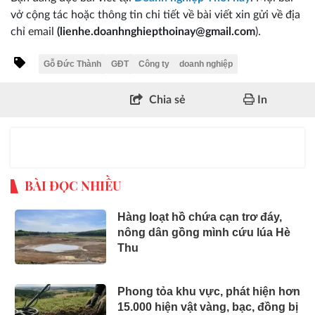
vở cộng tác hoặc thông tin chi tiết về bài viết xin gửi về địa
chỉ email
(lienhe.doanhnghiepthoinay@gmail.com
).
Gỗ Đức Thành
GĐT
Công ty
doanh nghiệp
Chia sẻ
In
BÀI ĐỌC NHIỀU
Hàng loạt hồ chứa cạn trơ đáy,
nông dân gồng mình cứu lúa Hè
Thu
Phong tỏa khu vực, phát hiện hơn
15.000 hiện vật vàng, bạc, đồng bị