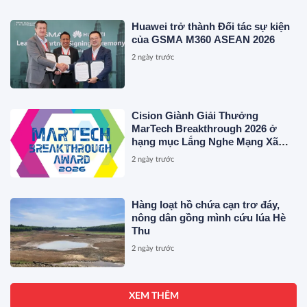
XÂY DỰNG NỀN TẢNG THƯƠNG
HIỆU CAO CẤP MỚI CỦA Ý.
Huawei trở thành Đối tác sự kiện
của GSMA M360 ASEAN 2026
2 ngày trước
Cision Giành Giải Thưởng
MarTech Breakthrough 2026 ở
hạng mục Lắng Nghe Mạng Xã
Hội, Phân Phối Thông Cáo Báo
2 ngày trước
Chí và Tối Ưu Hóa Công Cụ Trả
Lời (AEO)
Hàng loạt hồ chứa cạn trơ đáy,
nông dân gồng mình cứu lúa Hè
Thu
2 ngày trước
XEM THÊM