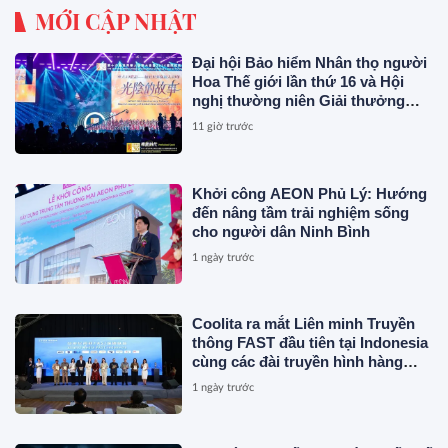
MỚI CẬP NHẬT
Đại hội Bảo hiểm Nhân thọ người
Hoa Thế giới lần thứ 16 và Hội
nghị thường niên Giải thưởng
Rồng Quốc tế (IDA) 2026 được tổ
11 giờ trước
chức trọng thể
Khởi công AEON Phủ Lý: Hướng
đến nâng tầm trải nghiệm sống
cho người dân Ninh Bình
1 ngày trước
Coolita ra mắt Liên minh Truyền
thông FAST đầu tiên tại Indonesia
cùng các đài truyền hình hàng
đầu
1 ngày trước