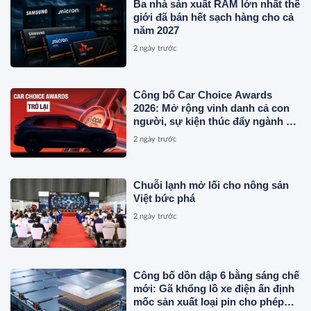
Ba nhà sản xuất RAM lớn nhất thế
giới đã bán hết sạch hàng cho cả
năm 2027
2 ngày trước
Công bố Car Choice Awards
2026: Mở rộng vinh danh cả con
người, sự kiện thúc đẩy ngành xe
Việt Nam
2 ngày trước
Chuỗi lạnh mở lối cho nông sản
Việt bức phá
2 ngày trước
Công bố dồn dập 6 bằng sáng chế
mới: Gã khổng lồ xe điện ấn định
mốc sản xuất loại pin cho phép