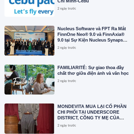
Chí Minh-Cebu
2 ngày trước
Nucleus Software và FPT Ra Mắt
FinnOne Neo® 9.0 và FinnAxia®
9.0 tại Sự Kiện Nucleus Synapse
Lần Đầu Tiên tại Việt Nam
2 ngày trước
FAMILIARITÉ: Sự giao thoa đầy
chất thơ giữa điện ảnh và văn học
2 ngày trước
MONDEVITA MUA LẠI CỔ PHẦN
CHI PHỐI TẠI UNDERSCORE
DISTRICT, CÔNG TY MẸ CỦA
MAGLIANO, ĐÁNH DẤU BƯỚC
2 ngày trước
THỨ HAI TRONG QUÁ TRÌNH