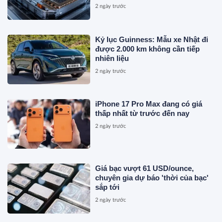
sạc 1 lần đi từ Hà Nội đến TP.HCM
2 ngày trước
Kỷ lục Guinness: Mẫu xe Nhật đi
được 2.000 km không cần tiếp
nhiên liệu
2 ngày trước
iPhone 17 Pro Max đang có giá
thấp nhất từ trước đến nay
2 ngày trước
Giá bạc vượt 61 USD/ounce,
chuyên gia dự báo 'thời của bạc'
sắp tới
2 ngày trước