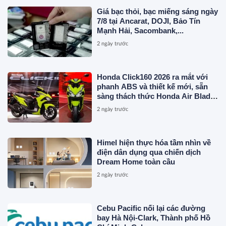
Giá bạc thỏi, bạc miếng sáng ngày
7/8 tại Ancarat, DOJI, Bảo Tín
Mạnh Hải, Sacombank,...
2 ngày trước
Honda Click160 2026 ra mắt với
phanh ABS và thiết kế mới, sẵn
sàng thách thức Honda Air Blade
và Yamaha NVX
2 ngày trước
Himel hiện thực hóa tầm nhìn về
điện dân dụng qua chiến dịch
Dream Home toàn cầu
2 ngày trước
Cebu Pacific nối lại các đường
bay Hà Nội-Clark, Thành phố Hồ