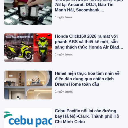
7/8 tại Ancarat, DOJI, Bảo Tín
Mạnh Hải, Sacombank,...
1 ngày trước
Honda Click160 2026 ra mắt với
phanh ABS và thiết kế mới, sẵn
sàng thách thức Honda Air Blade
và Yamaha NVX
1 ngày trước
Himel hiện thực hóa tầm nhìn về
điện dân dụng qua chiến dịch
Dream Home toàn cầu
1 ngày trước
Cebu Pacific nối lại các đường
bay Hà Nội-Clark, Thành phố Hồ
Chí Minh-Cebu