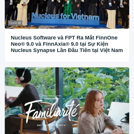
Quốc tế
Nucleus Software và FPT Ra Mắt FinnOne
Neo® 9.0 và FinnAxia® 9.0 tại Sự Kiện
Nucleus Synapse Lần Đầu Tiên tại Việt Nam