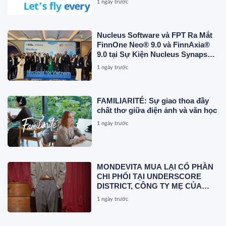
1 ngày trước
Nucleus Software và FPT Ra Mắt
FinnOne Neo® 9.0 và FinnAxia®
9.0 tại Sự Kiện Nucleus Synapse
Lần Đầu Tiên tại Việt Nam
1 ngày trước
FAMILIARITÉ: Sự giao thoa đầy
chất thơ giữa điện ảnh và văn học
1 ngày trước
MONDEVITA MUA LẠI CỔ PHẦN
CHI PHỐI TẠI UNDERSCORE
DISTRICT, CÔNG TY MẸ CỦA
MAGLIANO, ĐÁNH DẤU BƯỚC
1 ngày trước
THỨ HAI TRONG QUÁ TRÌNH
XÂY DỰNG NỀN TẢNG THƯƠNG
HIỆU CAO CẤP MỚI CỦA Ý.