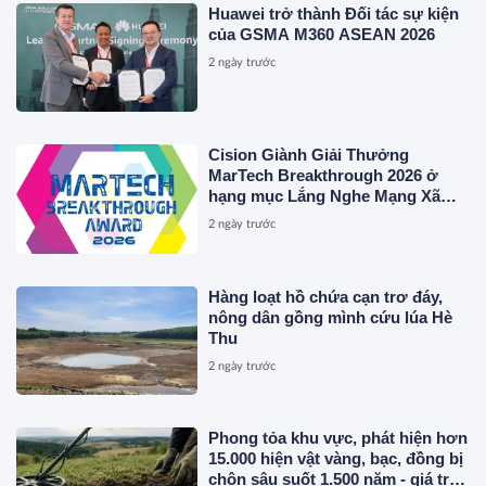
Huawei trở thành Đối tác sự kiện
của GSMA M360 ASEAN 2026
2 ngày trước
Cision Giành Giải Thưởng
MarTech Breakthrough 2026 ở
hạng mục Lắng Nghe Mạng Xã
Hội, Phân Phối Thông Cáo Báo
2 ngày trước
Chí và Tối Ưu Hóa Công Cụ Trả
Lời (AEO)
Hàng loạt hồ chứa cạn trơ đáy,
nông dân gồng mình cứu lúa Hè
Thu
2 ngày trước
Phong tỏa khu vực, phát hiện hơn
15.000 hiện vật vàng, bạc, đồng bị
chôn sâu suốt 1.500 năm - giá trị