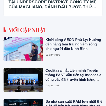
TẠI UNDERSCORE DISTRICT, CÔNG TY MẸ
CỦA MAGLIANO, ĐÁNH DẤU BƯỚC THỨ
HAI TRONG QUÁ TRÌNH XÂY DỰNG NỀN
TẢNG THƯƠNG HIỆU CAO CẤP MỚI CỦA
Ý.
MỚI CẬP NHẬT
Khởi công AEON Phủ Lý: Hướng
đến nâng tầm trải nghiệm sống
cho người dân Ninh Bình
13 giờ trước
Coolita ra mắt Liên minh Truyền
thông FAST đầu tiên tại Indonesia
cùng các đài truyền hình hàng
đầu
1 ngày trước
Ba nhà sản xuất RAM lớn nhất thế
giới đã bán hết sạch hàng cho cả