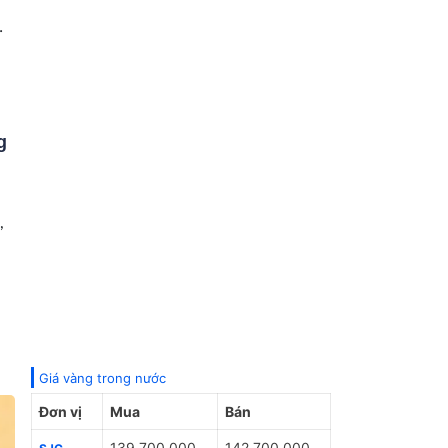
g
,
Giá vàng trong nước
Đơn vị
Mua
Bán
139,700,000
142,700,000