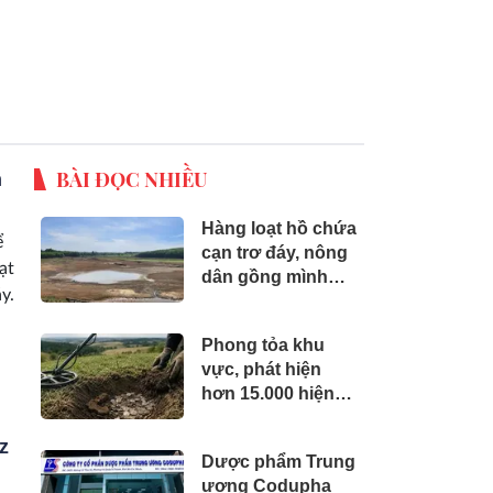
BÀI ĐỌC NHIỀU
h
Hàng loạt hồ chứa
ể
cạn trơ đáy, nông
ạt
dân gồng mình
y.
cứu lúa Hè Thu
Phong tỏa khu
vực, phát hiện
hơn 15.000 hiện
vật vàng, bạc,
đồng bị chôn sâu
z
Dược phẩm Trung
suốt 1.500 năm -
ương Codupha
giá trị tương