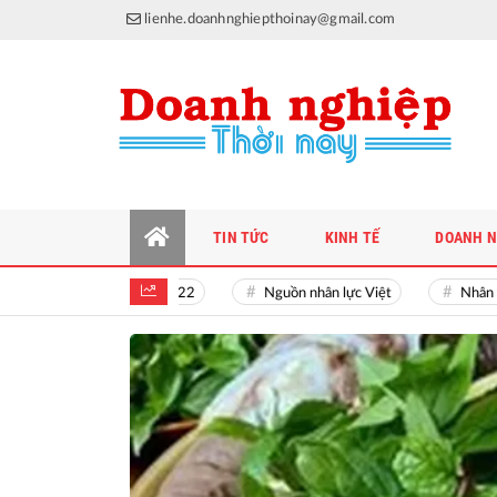
lienhe.doanhnghiepthoinay@gmail.com
TIN TỨC
KINH TẾ
DOANH N
ên đán Nhâm Dần 2022
Nguồn nhân lực Việt
Nhân tài Việ