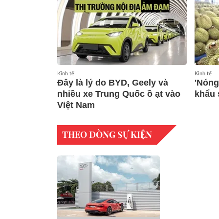
Kinh tế
Kinh tế
Đây là lý do BYD, Geely và
'Nóng
nhiều xe Trung Quốc ồ ạt vào
khẩu 
Việt Nam
THEO DÒNG SỰ KIỆN