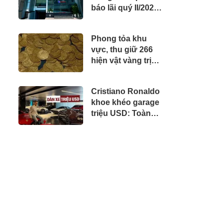
báo lãi quý II/2026
đương 63 tỷ đồng
tăng 30%
Phong tỏa khu
vực, thu giữ 266
hiện vật vàng trị
giá hơn 26 tỷ đồng
do một cặp vợ
Cristiano Ronaldo
chồng phát hiện
khoe khéo garage
khi thay sàn nhà
triệu USD: Toàn
siêu phẩm giới
hạn, quy tụ dàn
Bugatti và Ferrari
đắt đỏ
i