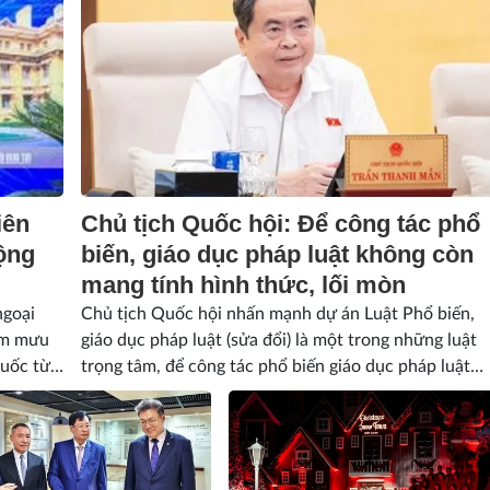
iên
Chủ tịch Quốc hội: Để công tác phổ
ộng
biến, giáo dục pháp luật không còn
mang tính hình thức, lối mòn
ngoại
Chủ tịch Quốc hội nhấn mạnh dự án Luật Phổ biến,
ham mưu
giáo dục pháp luật (sửa đổi) là một trong những luật
quốc từ
trọng tâm, để công tác phổ biến giáo dục pháp luật
phải thực sự trở thành động lực xây dựng văn hóa
thượng tôn pháp luật.