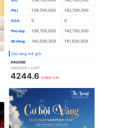
SJC
139,700,000
142,700,000
PNJ
0
0
DOJI
139,700,000
142,700,000
Phú Quý
140,000,000
141,500,000
Mi Hồng
Giá vàng thế giới
XAUUSD
VÀNG/ĐÔ LA MỸ
4244.6
-0.085(-3.6)