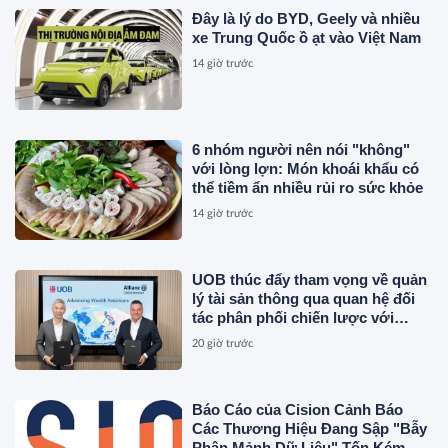
Đây là lý do BYD, Geely và nhiều
xe Trung Quốc ồ ạt vào Việt Nam
14 giờ trước
6 nhóm người nên nói "không"
với lòng lợn: Món khoái khẩu có
thể tiềm ẩn nhiều rủi ro sức khỏe
14 giờ trước
UOB thúc đẩy tham vọng về quản
lý tài sản thông qua quan hệ đối
tác phân phối chiến lược với
Allianz Global Investors
20 giờ trước
Báo Cáo của Cision Cảnh Báo
Các Thương Hiệu Đang Sập "Bẫy
Phân Mảnh Dữ Liệu" Tốn Kém