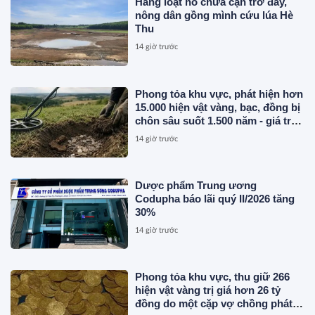
Hàng loạt hồ chứa cạn trơ đáy,
nông dân gồng mình cứu lúa Hè
Thu
14 giờ trước
Phong tỏa khu vực, phát hiện hơn
15.000 hiện vật vàng, bạc, đồng bị
chôn sâu suốt 1.500 năm - giá trị
tương đương 63 tỷ đồng
14 giờ trước
Dược phẩm Trung ương
Codupha báo lãi quý II/2026 tăng
30%
14 giờ trước
Phong tỏa khu vực, thu giữ 266
hiện vật vàng trị giá hơn 26 tỷ
đồng do một cặp vợ chồng phát