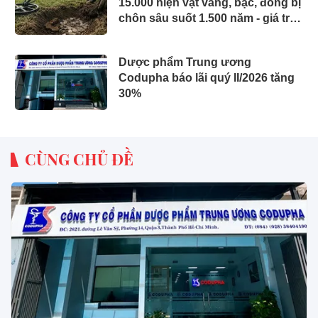
15.000 hiện vật vàng, bạc, đồng bị
chôn sâu suốt 1.500 năm - giá trị
tương đương 63 tỷ đồng
Dược phẩm Trung ương
Codupha báo lãi quý II/2026 tăng
30%
CÙNG CHỦ ĐỀ