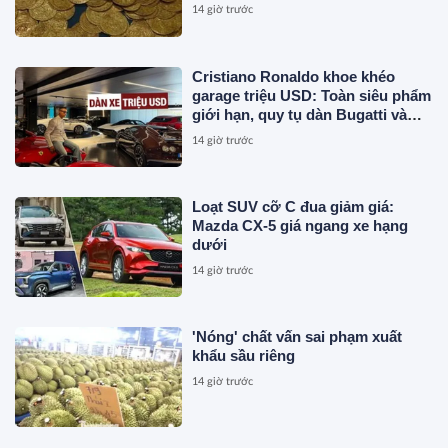
hiện khi thay sàn nhà
14 giờ trước
Cristiano Ronaldo khoe khéo
garage triệu USD: Toàn siêu phẩm
giới hạn, quy tụ dàn Bugatti và
Ferrari đắt đỏ
14 giờ trước
Loạt SUV cỡ C đua giảm giá:
Mazda CX-5 giá ngang xe hạng
dưới
14 giờ trước
'Nóng' chất vấn sai phạm xuất
khẩu sầu riêng
14 giờ trước