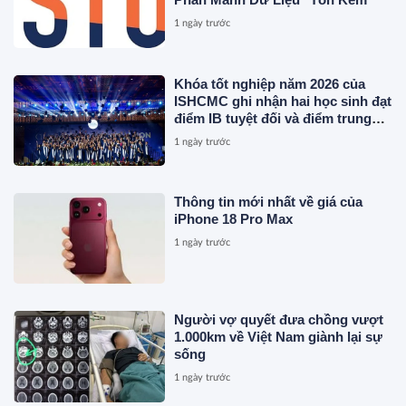
1 ngày trước
Khóa tốt nghiệp năm 2026 của
ISHCMC ghi nhận hai học sinh đạt
điểm IB tuyệt đối và điểm trung
bình toàn khóa đạt 34,5
1 ngày trước
Thông tin mới nhất về giá của
iPhone 18 Pro Max
1 ngày trước
Người vợ quyết đưa chồng vượt
1.000km về Việt Nam giành lại sự
sống
1 ngày trước