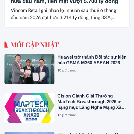
nửa đầu năm, tiền mặt vượt 5.700 tỷ đồng
Vincom Retail ghi nhận lợi nhuận sau thuế 6 tháng
đầu năm 2026 đạt hơn 3.214 tỷ đồng, tăng 33%;...
MỚI CẬP NHẬT
Huawei trở thành Đối tác sự kiện
của GSMA M360 ASEAN 2026
10 giờ trước
Cision Giành Giải Thưởng
MarTech Breakthrough 2026 ở
hạng mục Lắng Nghe Mạng Xã
Hội, Phân Phối Thông Cáo Báo
12 giờ trước
Chí và Tối Ưu Hóa Công Cụ Trả
Lời (AEO)