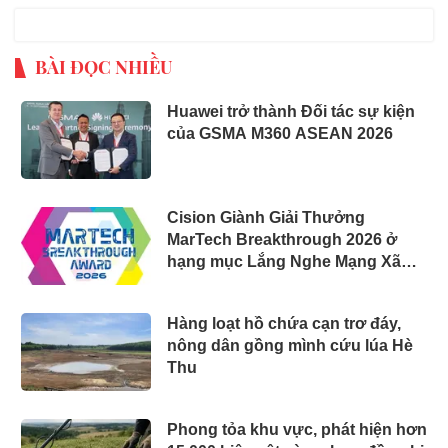
BÀI ĐỌC NHIỀU
Huawei trở thành Đối tác sự kiện
của GSMA M360 ASEAN 2026
Cision Giành Giải Thưởng
MarTech Breakthrough 2026 ở
hạng mục Lắng Nghe Mạng Xã
Hội, Phân Phối Thông Cáo Báo
Chí và Tối Ưu Hóa Công Cụ Trả
Hàng loạt hồ chứa cạn trơ đáy,
Lời (AEO)
nông dân gồng mình cứu lúa Hè
Thu
Phong tỏa khu vực, phát hiện hơn