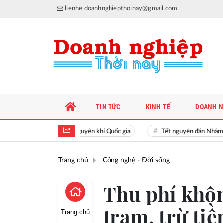
lienhe.doanhnghiepthoinay@gmail.com
TIN TỨC
KINH TẾ
DOANH N
Hiền tài là nguyên khí Quốc gia
Tết nguyên đán Nhâm Dần
Trang chủ
Công nghệ - Đời sống
Thu phí khô
trạm, trừ tiề
Trang chủ