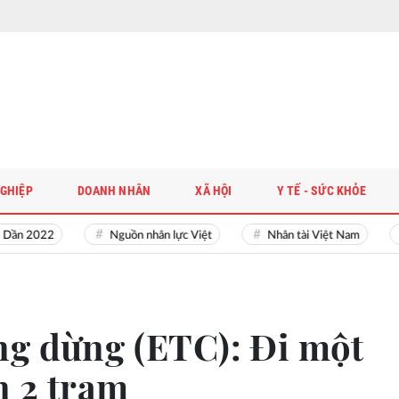
GHIỆP
DOANH NHÂN
XÃ HỘI
Y TẾ - SỨC KHỎE
 2022
Nguồn nhân lực Việt
Nhân tài Việt Nam
Gi
ng dừng (ETC): Đi một
n 2 trạm