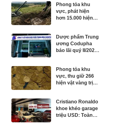
Phong tỏa khu
vực, phát hiện
hơn 15.000 hiện
vật vàng, bạc,
đồng bị chôn sâu
Dược phẩm Trung
suốt 1.500 năm -
ương Codupha
giá trị tương
báo lãi quý II/2026
đương 63 tỷ đồng
tăng 30%
Phong tỏa khu
vực, thu giữ 266
hiện vật vàng trị
giá hơn 26 tỷ đồng
do một cặp vợ
Cristiano Ronaldo
chồng phát hiện
khoe khéo garage
khi thay sàn nhà
triệu USD: Toàn
siêu phẩm giới
hạn, quy tụ dàn
Bugatti và Ferrari