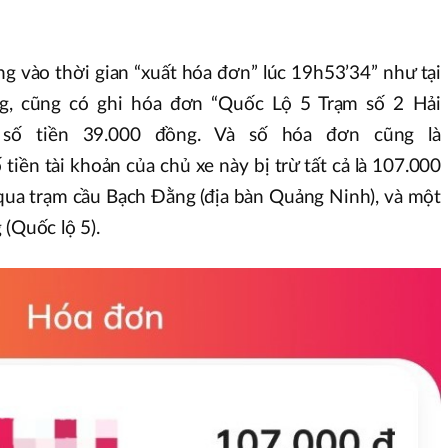
g vào thời gian “xuất hóa đơn” lúc 19h53’34” như tại
g, cũng có ghi hóa đơn “Quốc Lộ 5 Trạm số 2 Hải
ừ số tiền 39.000 đồng. Và số hóa đơn cũng là
ền tài khoản của chủ xe này bị trừ tất cả là 107.000
qua trạm cầu Bạch Đằng (địa bàn Quảng Ninh), và một
 (Quốc lộ 5).