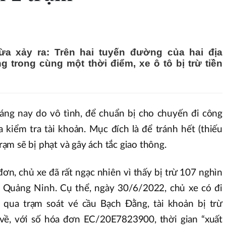
a xảy ra: Trên hai tuyến đường của hai địa
trong cùng một thời điểm, xe ô tô bị trừ tiền
sáng nay do vô tình, để chuẩn bị cho chuyến đi công
a kiểm tra tài khoản. Mục đích là để tránh hết (thiếu
trạm sẽ bị phạt và gây ách tắc giao thông.
ơn, chủ xe đã rất ngạc nhiên vì thấy bị trừ 107 nghìn
c Quảng Ninh. Cụ thể, ngày 30/6/2022, chủ xe có đi
ề qua trạm soát vé cầu Bạch Đằng, tài khoản bị trừ
-về, với số hóa đơn EC/20E7823900, thời gian “xuất