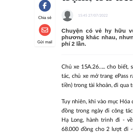
15:45 27/07/2022
Chia sẻ
Chuyện có vẻ hy hữu vừ
phương khác nhau, nhưng 
Gửi mail
phí 2 lần.
Chủ xe 15A.26….. cho biết, 
tác, chủ xe mở trang ePass r
tiền) trong tài khoản, đi qua 
Tuy nhiên, khi vào mục Hóa đ
đồng trong ngày đi công tá
Hạ Long, hành trình đi - v
68.000 đồng cho 2 lượt đi 