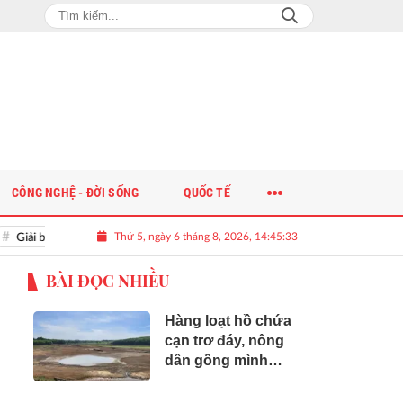
CÔNG NGHỆ - ĐỜI SỐNG
QUỐC TẾ
Thứ 5, ngày 6 tháng 8, 2026, 14:45:34
ải bài toán nguồn nhân lực chất lượng cao cho doanh nghiệp
BÀI ĐỌC NHIỀU
Hàng loạt hồ chứa
cạn trơ đáy, nông
dân gồng mình
cứu lúa Hè Thu