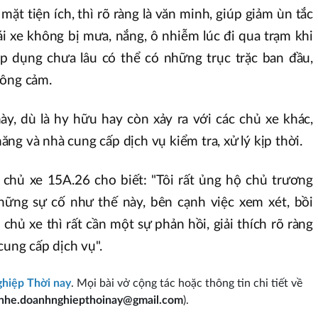
mặt tiện ích, thì rõ ràng là văn minh, giúp giảm ùn tắc
ái xe không bị mưa, nắng, ô nhiễm lúc đi qua trạm khi
áp dụng chưa lâu có thể có những trục trặc ban đầu,
hông cảm.
y, dù là hy hữu hay còn xảy ra với các chủ xe khác,
ng và nhà cung cấp dịch vụ kiểm tra, xử lý kịp thời.
 chủ xe 15A.26 cho biết: "Tôi rất ủng hộ chủ trương
hững sự cố như thế này, bên cạnh việc xem xét, bồi
chủ xe thì rất cần một sự phản hồi, giải thích rõ ràng
cung cấp dịch vụ".
hiệp Thời nay
. Mọi bài vở cộng tác hoặc thông tin chi tiết về
enhe.doanhnghiepthoinay@gmail.com
).