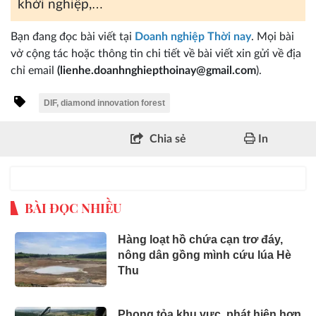
khởi nghiệp,
…
Bạn đang đọc bài viết tại
Doanh nghiệp Thời nay
. Mọi bài
vở cộng tác hoặc thông tin chi tiết về bài viết xin gửi về địa
chỉ email
(lienhe.doanhnghiepthoinay@gmail.com
).
DIF, diamond innovation forest
Chia sẻ
In
BÀI ĐỌC NHIỀU
Hàng loạt hồ chứa cạn trơ đáy,
nông dân gồng mình cứu lúa Hè
Thu
Phong tỏa khu vực, phát hiện hơn