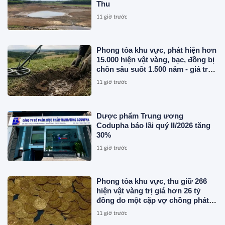
Thu
11 giờ trước
Phong tỏa khu vực, phát hiện hơn
15.000 hiện vật vàng, bạc, đồng bị
chôn sâu suốt 1.500 năm - giá trị
tương đương 63 tỷ đồng
11 giờ trước
Dược phẩm Trung ương
Codupha báo lãi quý II/2026 tăng
30%
11 giờ trước
Phong tỏa khu vực, thu giữ 266
hiện vật vàng trị giá hơn 26 tỷ
đồng do một cặp vợ chồng phát
hiện khi thay sàn nhà
11 giờ trước