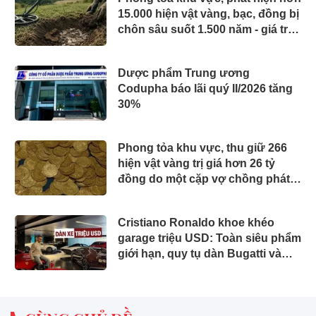
15.000 hiện vật vàng, bạc, đồng bị
chôn sâu suốt 1.500 năm - giá trị
tương đương 63 tỷ đồng
Dược phẩm Trung ương
Codupha báo lãi quý II/2026 tăng
30%
Phong tỏa khu vực, thu giữ 266
hiện vật vàng trị giá hơn 26 tỷ
đồng do một cặp vợ chồng phát
hiện khi thay sàn nhà
Cristiano Ronaldo khoe khéo
garage triệu USD: Toàn siêu phẩm
giới hạn, quy tụ dàn Bugatti và
Ferrari đắt đỏ