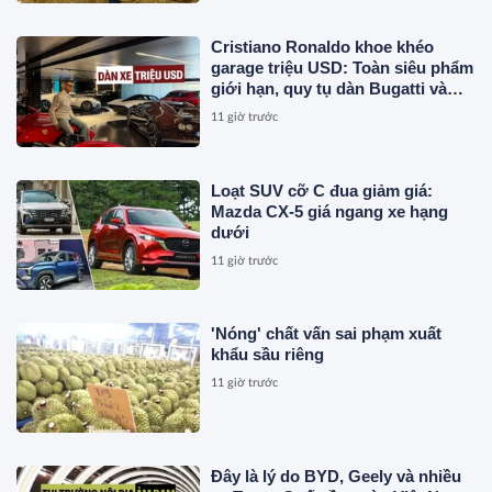
Cristiano Ronaldo khoe khéo
garage triệu USD: Toàn siêu phẩm
giới hạn, quy tụ dàn Bugatti và
Ferrari đắt đỏ
11 giờ trước
Loạt SUV cỡ C đua giảm giá:
Mazda CX-5 giá ngang xe hạng
dưới
11 giờ trước
'Nóng' chất vấn sai phạm xuất
khẩu sầu riêng
11 giờ trước
Đây là lý do BYD, Geely và nhiều