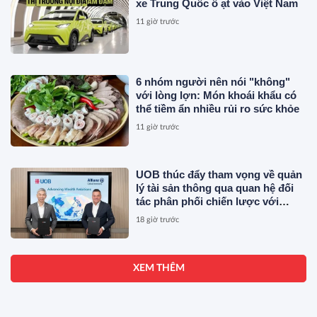
xe Trung Quốc ồ ạt vào Việt Nam
11 giờ trước
6 nhóm người nên nói "không"
với lòng lợn: Món khoái khẩu có
thể tiềm ẩn nhiều rủi ro sức khỏe
11 giờ trước
UOB thúc đẩy tham vọng về quản
lý tài sản thông qua quan hệ đối
tác phân phối chiến lược với
Allianz Global Investors
18 giờ trước
XEM THÊM