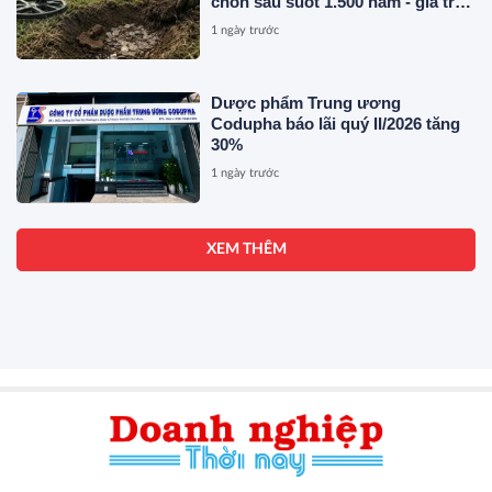
chôn sâu suốt 1.500 năm - giá trị
tương đương 63 tỷ đồng
1 ngày trước
Dược phẩm Trung ương
Codupha báo lãi quý II/2026 tăng
30%
1 ngày trước
XEM THÊM