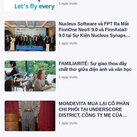
1 ngày trước
Nucleus Software và FPT Ra Mắt
FinnOne Neo® 9.0 và FinnAxia®
9.0 tại Sự Kiện Nucleus Synapse
Lần Đầu Tiên tại Việt Nam
1 ngày trước
FAMILIARITÉ: Sự giao thoa đầy
chất thơ giữa điện ảnh và văn học
1 ngày trước
MONDEVITA MUA LẠI CỔ PHẦN
CHI PHỐI TẠI UNDERSCORE
DISTRICT, CÔNG TY MẸ CỦA
MAGLIANO, ĐÁNH DẤU BƯỚC
1 ngày trước
THỨ HAI TRONG QUÁ TRÌNH
XÂY DỰNG NỀN TẢNG THƯƠNG