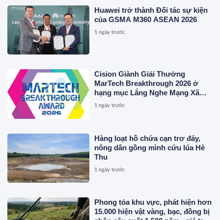
HIỆU CAO CẤP MỚI CỦA Ý.
Huawei trở thành Đối tác sự kiện
của GSMA M360 ASEAN 2026
1 ngày trước
Cision Giành Giải Thưởng
MarTech Breakthrough 2026 ở
hạng mục Lắng Nghe Mạng Xã
Hội, Phân Phối Thông Cáo Báo
1 ngày trước
Chí và Tối Ưu Hóa Công Cụ Trả
Lời (AEO)
Hàng loạt hồ chứa cạn trơ đáy,
nông dân gồng mình cứu lúa Hè
Thu
1 ngày trước
Phong tỏa khu vực, phát hiện hơn
15.000 hiện vật vàng, bạc, đồng bị