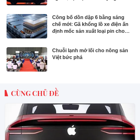
Việt Nam
Công bố dồn dập 6 bằng sáng
chế mới: Gã khổng lồ xe điện ấn
định mốc sản xuất loại pin cho
phép sạc 1 lần đi từ Hà Nội đến
TP.HCM
Chuỗi lạnh mở lối cho nông sản
Việt bức phá
CÙNG CHỦ ĐỀ