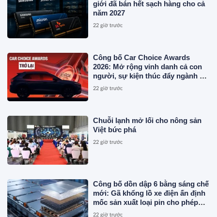
giới đã bán hết sạch hàng cho cả
năm 2027
22 giờ trước
Công bố Car Choice Awards
2026: Mở rộng vinh danh cả con
người, sự kiện thúc đẩy ngành xe
Việt Nam
22 giờ trước
Chuỗi lạnh mở lối cho nông sản
Việt bức phá
22 giờ trước
Công bố dồn dập 6 bằng sáng chế
mới: Gã khổng lồ xe điện ấn định
mốc sản xuất loại pin cho phép
sạc 1 lần đi từ Hà Nội đến TP.HCM
22 giờ trước