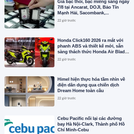
Giá bạc thỏi, bạc miếng sáng ngày
7/8 tại Ancarat, DOJI, Bảo Tín
Mạnh Hải, Sacombank,...
22 giờ trước
Honda Click160 2026 ra mắt với
phanh ABS và thiết kế mới, sẵn
sàng thách thức Honda Air Blade
và Yamaha NVX
22 giờ trước
Himel hiện thực hóa tầm nhìn về
điện dân dụng qua chiến dịch
Dream Home toàn cầu
22 giờ trước
Cebu Pacific nối lại các đường
bay Hà Nội-Clark, Thành phố Hồ
Chí Minh-Cebu