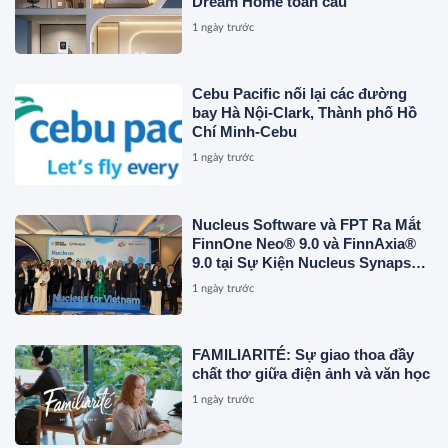
Dream Home toàn cầu
1 ngày trước
Cebu Pacific nối lại các đường
bay Hà Nội-Clark, Thành phố Hồ
Chí Minh-Cebu
1 ngày trước
Nucleus Software và FPT Ra Mắt
FinnOne Neo® 9.0 và FinnAxia®
9.0 tại Sự Kiện Nucleus Synapse
Lần Đầu Tiên tại Việt Nam
1 ngày trước
FAMILIARITÉ: Sự giao thoa đầy
chất thơ giữa điện ảnh và văn học
1 ngày trước