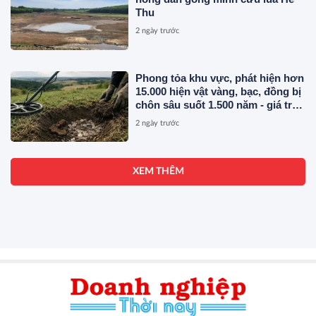
Thu
2 ngày trước
Phong tỏa khu vực, phát hiện hơn
15.000 hiện vật vàng, bạc, đồng bị
chôn sâu suốt 1.500 năm - giá trị
tương đương 63 tỷ đồng
2 ngày trước
XEM THÊM