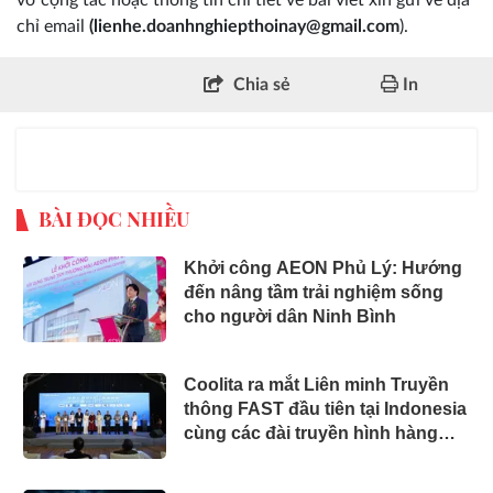
vở cộng tác hoặc thông tin chi tiết về bài viết xin gửi về địa
chỉ email
(lienhe.doanhnghiepthoinay@gmail.com
).
Chia sẻ
In
BÀI ĐỌC NHIỀU
Khởi công AEON Phủ Lý: Hướng
đến nâng tầm trải nghiệm sống
cho người dân Ninh Bình
Coolita ra mắt Liên minh Truyền
thông FAST đầu tiên tại Indonesia
cùng các đài truyền hình hàng
đầu