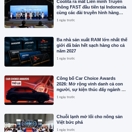
Coolita ra mắt Liên minh Truyền
thông FAST đầu tiên tại Indonesia
cùng các đài truyền hình hàng
đầu
1 ngày trước
Ba nhà sản xuất RAM lớn nhất thế
giới đã bán hết sạch hàng cho cả
năm 2027
1 ngày trước
Công bố Car Choice Awards
2026: Mở rộng vinh danh cả con
người, sự kiện thúc đẩy ngành xe
Việt Nam
1 ngày trước
Chuỗi lạnh mở lối cho nông sản
Việt bức phá
1 ngày trước