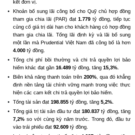
kết đơn vị.
Khoản bổ sung lãi công bố cho Quỹ chủ hợp đồng
tham gia chia lãi (PAR) đạt
1.779
tỷ đồng, tiếp tục
củng cố giá trị dài hạn cho khách hàng có hợp đồng
tham gia chia lãi.
Tổng lãi định kỳ và lãi bổ sung
một lần mà Prudential Việt Nam đã công bố là hơn
4.000
tỷ đồng.
Tổng chi phí bồi thường và chi trả quyền lợi bảo
hiểm khác đạt gần
16.489
tỷ đồng, tăng
15,3%.
Biên khả năng thanh toán trên
200%
, qua đó khẳng
định nền tảng tài chính vững mạnh trong việc thực
hiện các cam kết chi trả quyền lợi bảo hiểm.
Tổng tài sản đạt
198.855
tỷ đồng, tăng
5,2%.
Tổng giá trị tài sản đầu tư đạt
180.837
tỷ đồng, tăng
7,2%
so với cùng kỳ năm trước. Trong đó, đầu tư
vào trái phiếu đạt
92.609
tỷ đồng.