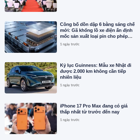
Công bố dồn dập 6 bằng sáng chế
mới: Gã khổng lồ xe điện ấn định
mốc sản xuất loại pin cho phép
sạc 1 lần đi từ Hà Nội đến TP.HCM
1 ngày trước
Kỷ lục Guinness: Mẫu xe Nhật đi
được 2.000 km không cần tiếp
nhiên liệu
1 ngày trước
iPhone 17 Pro Max đang có giá
thấp nhất từ trước đến nay
1 ngày trước