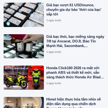
Giá bạc vượt 61 USD/ounce,
chuyên gia dự báo 'thời của bạc'
sắp tới
1 ngày trước
Giá bạc thỏi, bạc miếng sáng ngày
7/8 tại Ancarat, DOJI, Bảo Tín
Mạnh Hải, Sacombank,...
1 ngày trước
Honda Click160 2026 ra mắt với
phanh ABS và thiết kế mới, sẵn
sàng thách thức Honda Air Blade
và Yamaha NVX
1 ngày trước
Himel hiện thực hóa tầm nhìn về
điện dân dụng qua chiến dịch