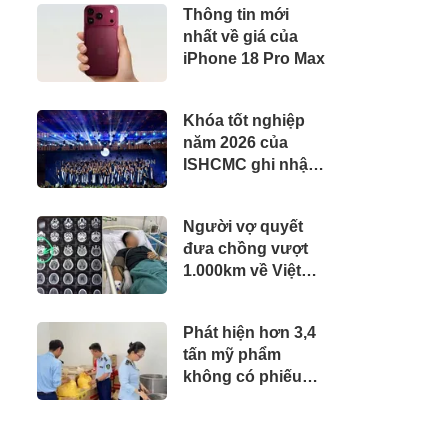
Thông tin mới
Liệu" Tốn Kém
nhất về giá của
iPhone 18 Pro Max
Khóa tốt nghiệp
năm 2026 của
ISHCMC ghi nhận
hai học sinh đạt
điểm IB tuyệt đối
Người vợ quyết
và điểm trung bình
đưa chồng vượt
toàn khóa đạt 34,5
1.000km về Việt
Nam giành lại sự
sống
Phát hiện hơn 3,4
tấn mỹ phẩm
không có phiếu
công bố sản phẩm