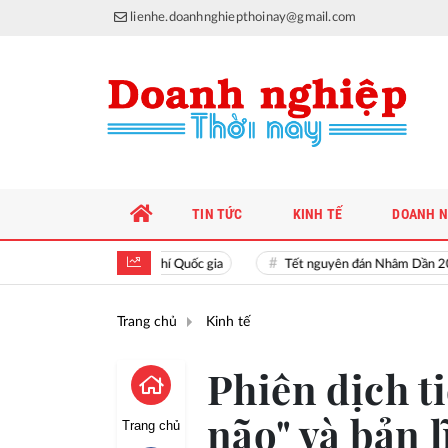
lienhe.doanhnghiepthoinay@gmail.com
TIN TỨC
KINH TẾ
DOANH N
Hiền tài là nguyên khí Quốc gia
Tết nguyên đán Nhâm Dần 2022
Trang chủ
Kinh tế
Phiên dịch t
não" và bản l
Trang chủ