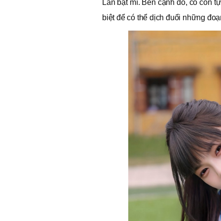
Lan bật mí. Bên cạnh đó, cô còn tự
biệt để có thể dịch đuổi những đoạ