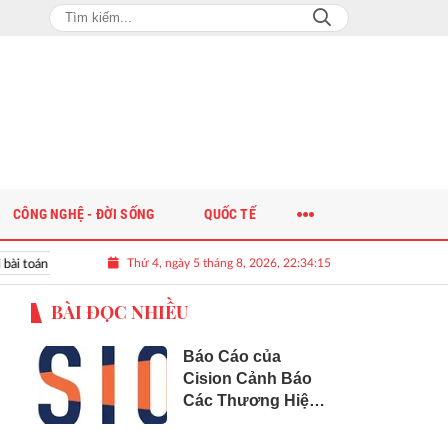
CÔNG NGHỆ - ĐỜI SỐNG
QUỐC TẾ
Thứ 4, ngày 5 tháng 8, 2026, 22:34:16
n nguồn nhân lực chất lượng cao cho doanh nghiệp
BÀI ĐỌC NHIỀU
Báo Cáo của
Cision Cảnh Báo
Các Thương Hiệu
Đang Sập "Bẫy
Phân Mảnh Dữ