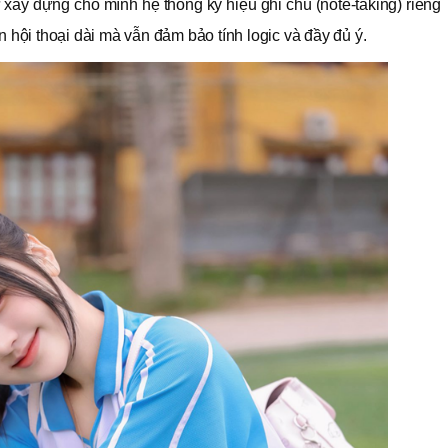
 xây dựng cho mình hệ thống ký hiệu ghi chú (note-taking) riêng
n hội thoại dài mà vẫn đảm bảo tính logic và đầy đủ ý.