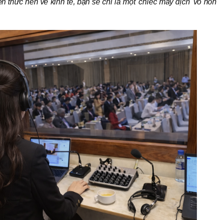
 thức nền về kinh tế, bạn sẽ chỉ là một 'chiếc máy dịch' vô hồn