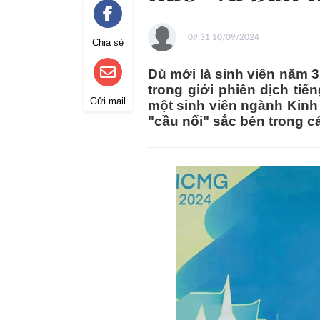
09:31 10/09/2024
Chia sẻ
Dù mới là sinh viên năm 3
trong giới phiên dịch ti
Gửi mail
một sinh viên ngành Kinh
"cầu nối" sắc bén trong c