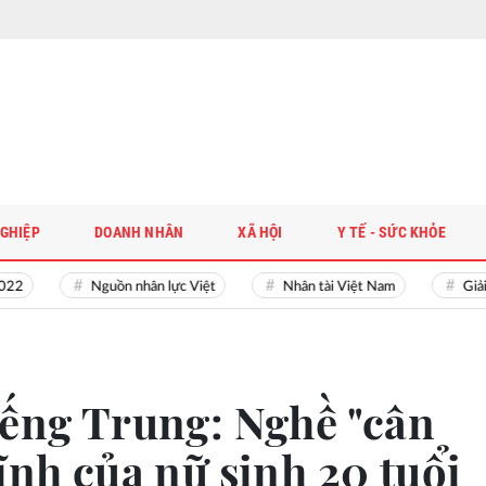
GHIỆP
DOANH NHÂN
XÃ HỘI
Y TẾ - SỨC KHỎE
Nguồn nhân lực Việt
Nhân tài Việt Nam
Giải bài toá
iếng Trung: Nghề "cân
ĩnh của nữ sinh 20 tuổi