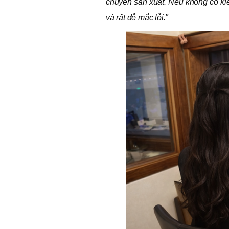
chuyền sản xuất. Nếu không có kiến
và rất dễ mắc lỗi."