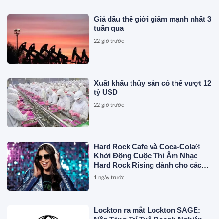
Giá dầu thế giới giảm mạnh nhất 3
tuần qua
22 giờ trước
Xuất khẩu thủy sản có thể vượt 12
tỷ USD
22 giờ trước
Hard Rock Cafe và Coca-Cola®
Khởi Động Cuộc Thi Âm Nhạc
Hard Rock Rising dành cho các
Nghệ Sĩ Trẻ Triển Vọng
1 ngày trước
Lockton ra mắt Lockton SAGE: