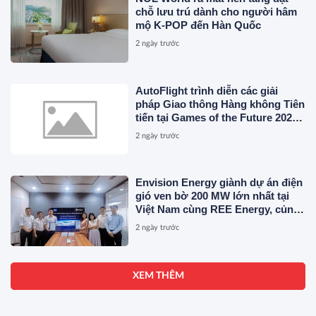
chỗ lưu trú dành cho người hâm
mộ K-POP đến Hàn Quốc
2 ngày trước
AutoFlight trình diễn các giải
pháp Giao thông Hàng không Tiên
tiến tại Games of the Future 2026
ở Astana, Kazakhstan
2 ngày trước
Envision Energy giành dự án điện
gió ven bờ 200 MW lớn nhất tại
Việt Nam cùng REE Energy, củng
cố Hệ thống Năng lượng Tương
2 ngày trước
lai trên khắp Đông Nam Á
XEM THÊM