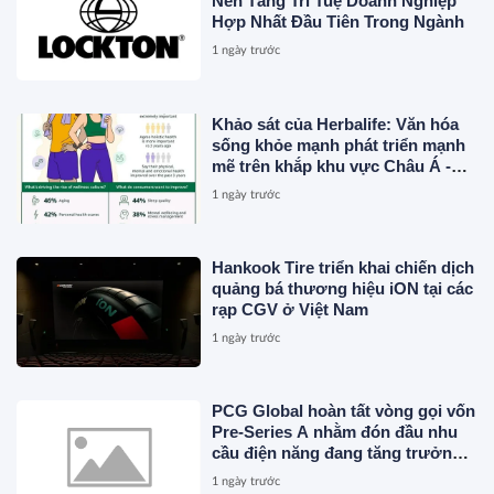
Nền Tảng Trí Tuệ Doanh Nghiệp
Hợp Nhất Đầu Tiên Trong Ngành
1 ngày trước
Khảo sát của Herbalife: Văn hóa
sống khỏe mạnh phát triển mạnh
mẽ trên khắp khu vực Châu Á -
Thái Bình Dương khi 4 trong 5
1 ngày trước
người tiêu dùng ưu tiên sức khỏe
toàn diện
Hankook Tire triển khai chiến dịch
quảng bá thương hiệu iON tại các
rạp CGV ở Việt Nam
1 ngày trước
PCG Global hoàn tất vòng gọi vốn
Pre-Series A nhằm đón đầu nhu
cầu điện năng đang tăng trưởng
nhanh chóng tại Đông Nam Á
1 ngày trước