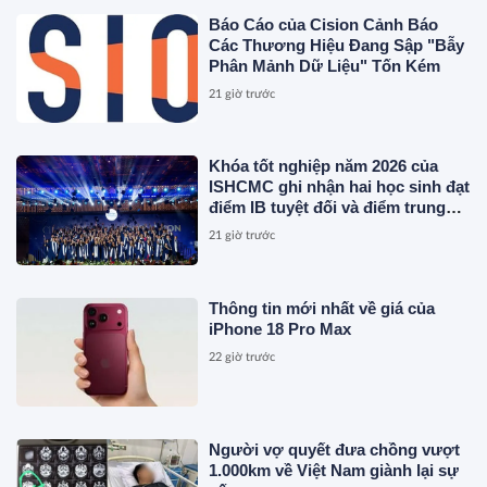
Báo Cáo của Cision Cảnh Báo
Các Thương Hiệu Đang Sập "Bẫy
Phân Mảnh Dữ Liệu" Tốn Kém
21 giờ trước
Khóa tốt nghiệp năm 2026 của
ISHCMC ghi nhận hai học sinh đạt
điểm IB tuyệt đối và điểm trung
bình toàn khóa đạt 34,5
21 giờ trước
Thông tin mới nhất về giá của
iPhone 18 Pro Max
22 giờ trước
Người vợ quyết đưa chồng vượt
1.000km về Việt Nam giành lại sự