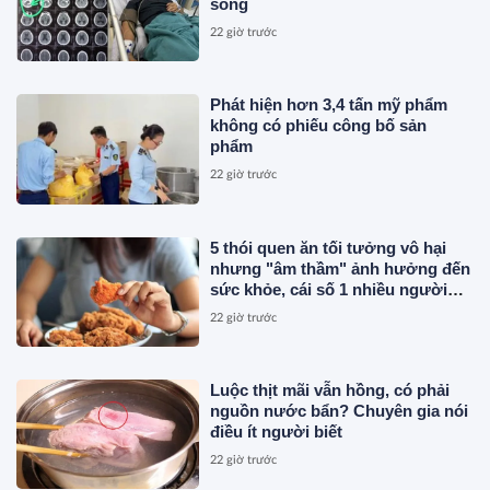
sống
22 giờ trước
Phát hiện hơn 3,4 tấn mỹ phẩm
không có phiếu công bố sản
phẩm
22 giờ trước
5 thói quen ăn tối tưởng vô hại
nhưng "âm thầm" ảnh hưởng đến
sức khỏe, cái số 1 nhiều người
vẫn mắc
22 giờ trước
Luộc thịt mãi vẫn hồng, có phải
nguồn nước bẩn? Chuyên gia nói
điều ít người biết
22 giờ trước