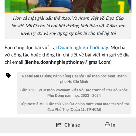
Hơn cả một giải đấu thể thao, Vovinam Việt Võ Đạo Cúp
Nestlé MILO còn là nơi bồi dưỡng tinh thần võ sĩ đạo, rèn
luyện ý chí và xây dựng sự bền bỉ cho thế hệ trẻ
Bạn đang đọc bài viết tại
Doanh nghiệp Thời nay
. Mọi bài
vở cộng tác hoặc thông tin chi tiết về bài viết xin gửi về địa
chỉ email
(lienhe.doanhnghiepthoinay@gmail.com
).
Nestlé MILO đồng hành cùng Đại hội Thể thao học sinh Thành
phố Hồ Chí Minh
Gần 1.500 VĐV môn Vovinam Việt Võ Đạo tranh tài tại Hội khỏe
Phù Đổng năm học 2023 - 2024
Cúp Nestlé MILO lần thứ VII vừa chính thức khai mạc tại Nhà thi
đấu Phú Thọ (Quận 11, TP.HCM)
Chia sẻ
In