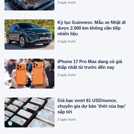
sạc 1 lần đi từ Hà Nội đến TP.HCM
3 ngày trước
Kỷ lục Guinness: Mẫu xe Nhật đi
được 2.000 km không cần tiếp
nhiên liệu
3 ngày trước
iPhone 17 Pro Max đang có giá
thấp nhất từ trước đến nay
3 ngày trước
Giá bạc vượt 61 USD/ounce,
chuyên gia dự báo 'thời của bạc'
sắp tới
3 ngày trước