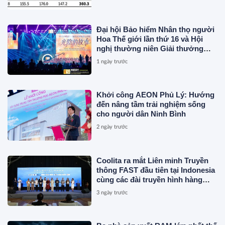
Đại hội Bảo hiểm Nhân thọ người
Hoa Thế giới lần thứ 16 và Hội
nghị thường niên Giải thưởng
Rồng Quốc tế (IDA) 2026 được tổ
1 ngày trước
chức trọng thể
Khởi công AEON Phủ Lý: Hướng
đến nâng tầm trải nghiệm sống
cho người dân Ninh Bình
2 ngày trước
Coolita ra mắt Liên minh Truyền
thông FAST đầu tiên tại Indonesia
cùng các đài truyền hình hàng
đầu
3 ngày trước