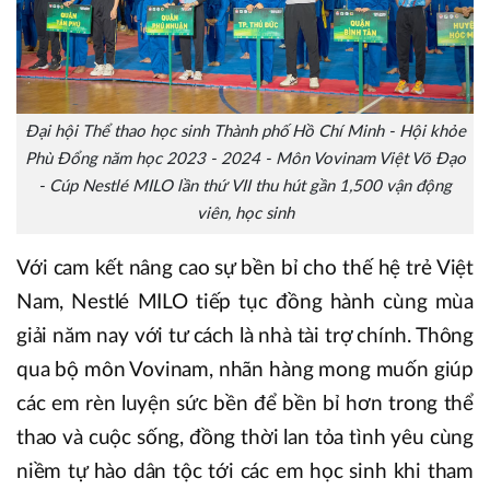
Đại hội Thể thao học sinh Thành phố Hồ Chí Minh - Hội khỏe
Phù Đổng năm học 2023 - 2024 - Môn Vovinam Việt Võ Đạo
- Cúp Nestlé MILO lần thứ VII thu hút gần 1,500 vận động
viên, học sinh
Với cam kết nâng cao sự bền bỉ cho thế hệ trẻ Việt
Nam, Nestlé MILO tiếp tục đồng hành cùng mùa
giải năm nay với tư cách là nhà tài trợ chính. Thông
qua bộ môn Vovinam, nhãn hàng mong muốn giúp
các em rèn luyện sức bền để bền bỉ hơn trong thể
thao và cuộc sống, đồng thời lan tỏa tình yêu cùng
niềm tự hào dân tộc tới các em học sinh khi tham