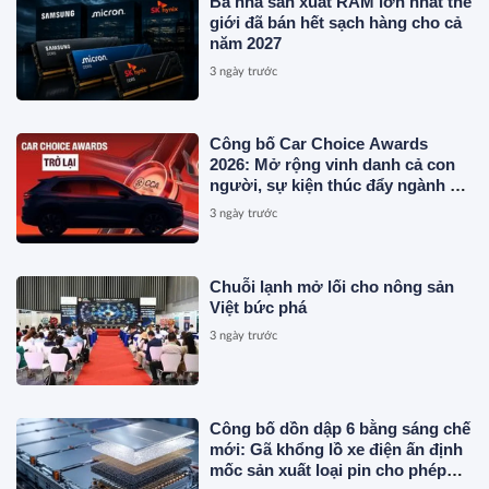
Ba nhà sản xuất RAM lớn nhất thế
giới đã bán hết sạch hàng cho cả
năm 2027
3 ngày trước
Công bố Car Choice Awards
2026: Mở rộng vinh danh cả con
người, sự kiện thúc đẩy ngành xe
Việt Nam
3 ngày trước
Chuỗi lạnh mở lối cho nông sản
Việt bức phá
3 ngày trước
Công bố dồn dập 6 bằng sáng chế
mới: Gã khổng lồ xe điện ấn định
mốc sản xuất loại pin cho phép