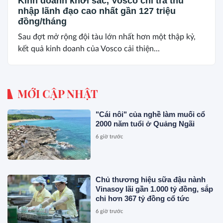
Kinh doanh khởi sắc, Vosco chi trả thu
nhập lãnh đạo cao nhất gần 127 triệu
đồng/tháng
Sau đợt mở rộng đội tàu lớn nhất hơn một thập kỷ,
kết quả kinh doanh của Vosco cải thiện...
MỚI CẬP NHẬT
"Cái nôi" của nghề làm muối cổ
2000 năm tuổi ở Quảng Ngãi
6 giờ trước
Chủ thương hiệu sữa đậu nành
Vinasoy lãi gần 1.000 tỷ đồng, sắp
chi hơn 367 tỷ đồng cổ tức
6 giờ trước