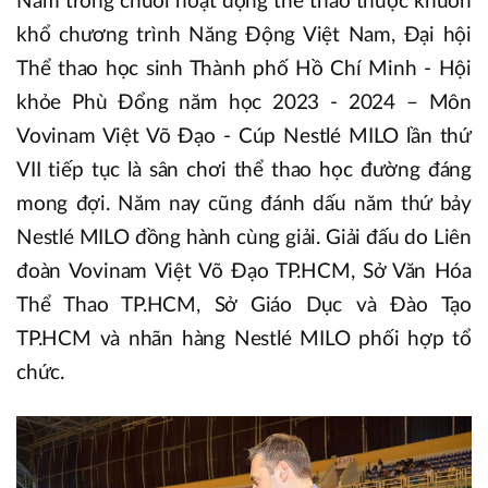
Nằm trong chuỗi hoạt động thể thao thuộc khuôn
khổ chương trình Năng Động Việt Nam, Đại hội
Thể thao học sinh Thành phố Hồ Chí Minh - Hội
khỏe Phù Đổng năm học 2023 - 2024 – Môn
Vovinam Việt Võ Đạo - Cúp Nestlé MILO lần thứ
VII tiếp tục là sân chơi thể thao học đường đáng
mong đợi. Năm nay cũng đánh dấu năm thứ bảy
Nestlé MILO đồng hành cùng giải. Giải đấu do Liên
đoàn Vovinam Việt Võ Đạo TP.HCM, Sở Văn Hóa
Thể Thao TP.HCM, Sở Giáo Dục và Đào Tạo
TP.HCM và nhãn hàng Nestlé MILO phối hợp tổ
chức.