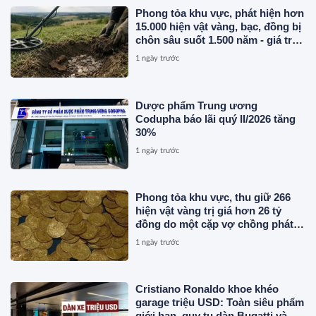
Phong tỏa khu vực, phát hiện hơn
15.000 hiện vật vàng, bạc, đồng bị
chôn sâu suốt 1.500 năm - giá trị
tương đương 63 tỷ đồng
1 ngày trước
Dược phẩm Trung ương
Codupha báo lãi quý II/2026 tăng
30%
1 ngày trước
Phong tỏa khu vực, thu giữ 266
hiện vật vàng trị giá hơn 26 tỷ
đồng do một cặp vợ chồng phát
hiện khi thay sàn nhà
1 ngày trước
Cristiano Ronaldo khoe khéo
garage triệu USD: Toàn siêu phẩm
giới hạn, quy tụ dàn Bugatti và