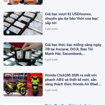
Giá bạc vượt 61 USD/ounce,
chuyên gia dự báo 'thời của bạc'
sắp tới
5 giờ trước
Giá bạc thỏi, bạc miếng sáng ngày
7/8 tại Ancarat, DOJI, Bảo Tín
Mạnh Hải, Sacombank,...
5 giờ trước
Honda Click160 2026 ra mắt với
phanh ABS và thiết kế mới, sẵn
sàng thách thức Honda Air Blade
và Yamaha NVX
5 giờ trước