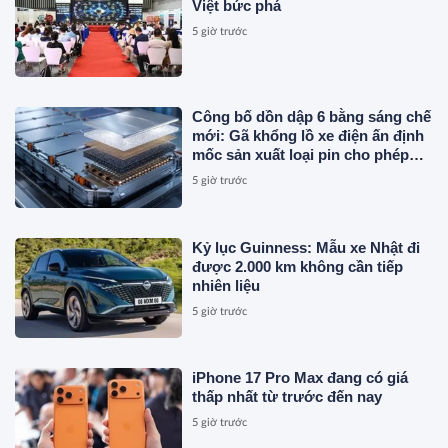
Việt bức phá
5 giờ trước
Công bố dồn dập 6 bằng sáng chế
mới: Gã khổng lồ xe điện ấn định
mốc sản xuất loại pin cho phép
sạc 1 lần đi từ Hà Nội đến TP.HCM
5 giờ trước
Kỷ lục Guinness: Mẫu xe Nhật đi
được 2.000 km không cần tiếp
nhiên liệu
5 giờ trước
iPhone 17 Pro Max đang có giá
thấp nhất từ trước đến nay
5 giờ trước