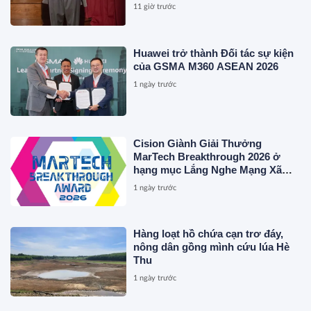
MAGLIANO, ĐÁNH DẤU BƯỚC
11 giờ trước
THỨ HAI TRONG QUÁ TRÌNH
XÂY DỰNG NỀN TẢNG THƯƠNG
HIỆU CAO CẤP MỚI CỦA Ý.
Huawei trở thành Đối tác sự kiện
của GSMA M360 ASEAN 2026
1 ngày trước
Cision Giành Giải Thưởng
MarTech Breakthrough 2026 ở
hạng mục Lắng Nghe Mạng Xã
Hội, Phân Phối Thông Cáo Báo
1 ngày trước
Chí và Tối Ưu Hóa Công Cụ Trả
Lời (AEO)
Hàng loạt hồ chứa cạn trơ đáy,
nông dân gồng mình cứu lúa Hè
Thu
1 ngày trước