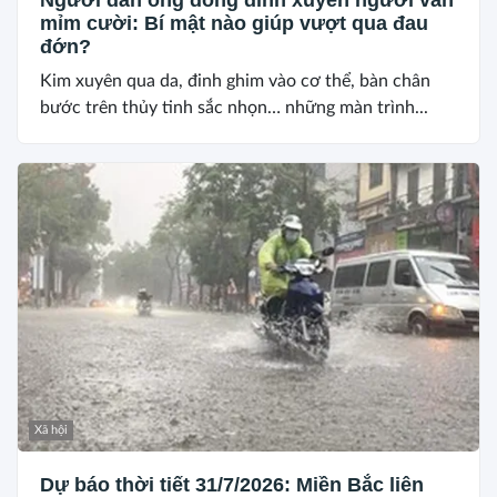
Người đàn ông đóng đinh xuyên người vẫn
mỉm cười: Bí mật nào giúp vượt qua đau
đớn?
Kim xuyên qua da, đinh ghim vào cơ thể, bàn chân
bước trên thủy tinh sắc nhọn… những màn trình...
Xã hội
Dự báo thời tiết 31/7/2026: Miền Bắc liên