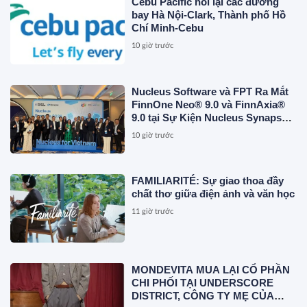
Cebu Pacific nối lại các đường
bay Hà Nội-Clark, Thành phố Hồ
Chí Minh-Cebu
10 giờ trước
Nucleus Software và FPT Ra Mắt
FinnOne Neo® 9.0 và FinnAxia®
9.0 tại Sự Kiện Nucleus Synapse
Lần Đầu Tiên tại Việt Nam
10 giờ trước
FAMILIARITÉ: Sự giao thoa đầy
chất thơ giữa điện ảnh và văn học
11 giờ trước
MONDEVITA MUA LẠI CỔ PHẦN
CHI PHỐI TẠI UNDERSCORE
DISTRICT, CÔNG TY MẸ CỦA