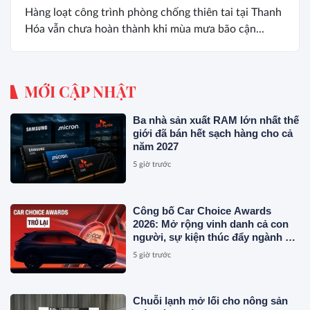
Hàng loạt công trình phòng chống thiên tai tại Thanh
Hóa vẫn chưa hoàn thành khi mùa mưa bão cận...
MỚI CẬP NHẬT
Ba nhà sản xuất RAM lớn nhất thế
giới đã bán hết sạch hàng cho cả
năm 2027
5 giờ trước
Công bố Car Choice Awards
2026: Mở rộng vinh danh cả con
người, sự kiện thúc đẩy ngành xe
Việt Nam
5 giờ trước
Chuỗi lạnh mở lối cho nông sản