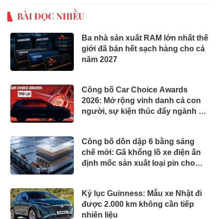
BÀI ĐỌC NHIỀU
Ba nhà sản xuất RAM lớn nhất thế
giới đã bán hết sạch hàng cho cả
năm 2027
Công bố Car Choice Awards
2026: Mở rộng vinh danh cả con
người, sự kiện thúc đẩy ngành xe
Việt Nam
Công bố dồn dập 6 bằng sáng
chế mới: Gã khổng lồ xe điện ấn
định mốc sản xuất loại pin cho
phép sạc 1 lần đi từ Hà Nội đến
TP.HCM
Kỷ lục Guinness: Mẫu xe Nhật đi
được 2.000 km không cần tiếp
nhiên liệu