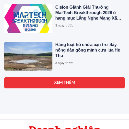
Cision Giành Giải Thưởng
MarTech Breakthrough 2026 ở
hạng mục Lắng Nghe Mạng Xã
Hội, Phân Phối Thông Cáo Báo
3 ngày trước
Chí và Tối Ưu Hóa Công Cụ Trả
Lời (AEO)
Hàng loạt hồ chứa cạn trơ đáy,
nông dân gồng mình cứu lúa Hè
Thu
3 ngày trước
XEM THÊM