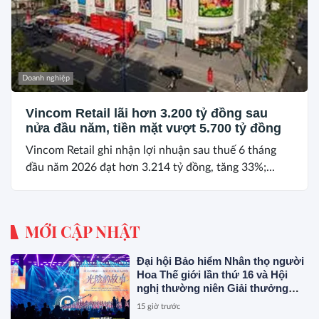
Doanh nghiệp
Vincom Retail lãi hơn 3.200 tỷ đồng sau
nửa đầu năm, tiền mặt vượt 5.700 tỷ đồng
Vincom Retail ghi nhận lợi nhuận sau thuế 6 tháng
đầu năm 2026 đạt hơn 3.214 tỷ đồng, tăng 33%;...
MỚI CẬP NHẬT
Đại hội Bảo hiểm Nhân thọ người
Hoa Thế giới lần thứ 16 và Hội
nghị thường niên Giải thưởng
Rồng Quốc tế (IDA) 2026 được tổ
15 giờ trước
chức trọng thể