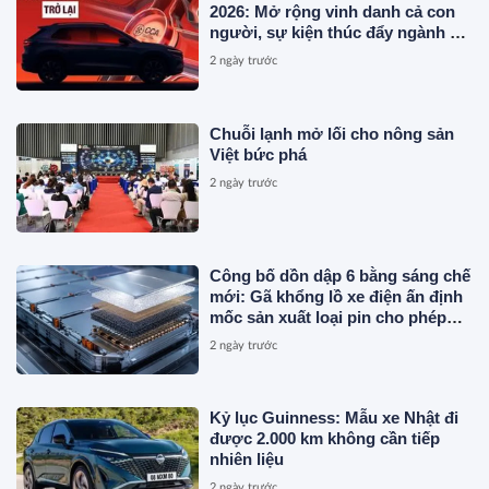
2026: Mở rộng vinh danh cả con
người, sự kiện thúc đẩy ngành xe
Việt Nam
2 ngày trước
Chuỗi lạnh mở lối cho nông sản
Việt bức phá
2 ngày trước
Công bố dồn dập 6 bằng sáng chế
mới: Gã khổng lồ xe điện ấn định
mốc sản xuất loại pin cho phép
sạc 1 lần đi từ Hà Nội đến TP.HCM
2 ngày trước
Kỷ lục Guinness: Mẫu xe Nhật đi
được 2.000 km không cần tiếp
nhiên liệu
2 ngày trước