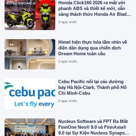
Honda Click160 2026 ra mắt với
phanh ABS và thiết kế mới, sẵn
sàng thách thức Honda Air Blade
và Yamaha NVX
2 ngày trước
Himel hiện thực hóa tầm nhìn về
điện dân dụng qua chiến dịch
Dream Home toàn cầu
2 ngày trước
Cebu Pacific nối lại các đường
bay Hà Nội-Clark, Thành phố Hồ
Chí Minh-Cebu
2 ngày trước
Nucleus Software và FPT Ra Mắt
FinnOne Neo® 9.0 và FinnAxia®
9.0 tại Sự Kiện Nucleus Synapse