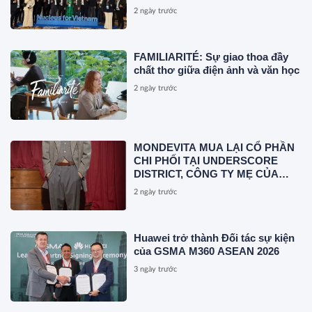
Lần Đầu Tiên tại Việt Nam
2 ngày trước
FAMILIARITÉ: Sự giao thoa đầy
chất thơ giữa điện ảnh và văn học
2 ngày trước
MONDEVITA MUA LẠI CỔ PHẦN
CHI PHỐI TẠI UNDERSCORE
DISTRICT, CÔNG TY MẸ CỦA
MAGLIANO, ĐÁNH DẤU BƯỚC
2 ngày trước
THỨ HAI TRONG QUÁ TRÌNH
XÂY DỰNG NỀN TẢNG THƯƠNG
HIỆU CAO CẤP MỚI CỦA Ý.
Huawei trở thành Đối tác sự kiện
của GSMA M360 ASEAN 2026
3 ngày trước