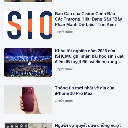
Báo Cáo của Cision Cảnh Báo
Các Thương Hiệu Đang Sập "Bẫy
Phân Mảnh Dữ Liệu" Tốn Kém
1 ngày trước
Khóa tốt nghiệp năm 2026 của
ISHCMC ghi nhận hai học sinh đạt
điểm IB tuyệt đối và điểm trung
bình toàn khóa đạt 34,5
1 ngày trước
Thông tin mới nhất về giá của
iPhone 18 Pro Max
1 ngày trước
Người vợ quyết đưa chồng vượt