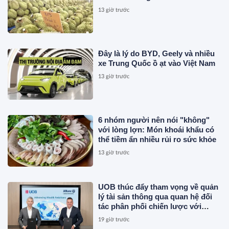
13 giờ trước
Đây là lý do BYD, Geely và nhiều
xe Trung Quốc ồ ạt vào Việt Nam
13 giờ trước
6 nhóm người nên nói "không"
với lòng lợn: Món khoái khẩu có
thể tiềm ẩn nhiều rủi ro sức khỏe
13 giờ trước
UOB thúc đẩy tham vọng về quản
lý tài sản thông qua quan hệ đối
tác phân phối chiến lược với
Allianz Global Investors
19 giờ trước