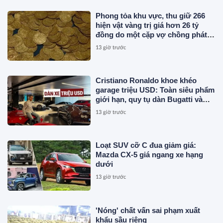
Phong tỏa khu vực, thu giữ 266
hiện vật vàng trị giá hơn 26 tỷ
đồng do một cặp vợ chồng phát
hiện khi thay sàn nhà
13 giờ trước
Cristiano Ronaldo khoe khéo
garage triệu USD: Toàn siêu phẩm
giới hạn, quy tụ dàn Bugatti và
Ferrari đắt đỏ
13 giờ trước
Loạt SUV cỡ C đua giảm giá:
Mazda CX-5 giá ngang xe hạng
dưới
13 giờ trước
'Nóng' chất vấn sai phạm xuất
khẩu sầu riêng