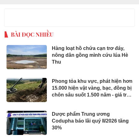
BÀI ĐỌC NHIỀU
Hàng loạt hồ chứa cạn trơ đáy,
nông dân gồng mình cứu lúa Hè
Thu
Phong tỏa khu vực, phát hiện hơn
15.000 hiện vật vàng, bạc, đồng bị
chôn sâu suốt 1.500 năm - giá trị
tương đương 63 tỷ đồng
Dược phẩm Trung ương
Codupha báo lãi quý II/2026 tăng
30%