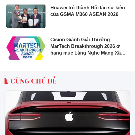
Huawei trở thành Đối tác sự kiện
của GSMA M360 ASEAN 2026
Cision Giành Giải Thưởng
MarTech Breakthrough 2026 ở
hạng mục Lắng Nghe Mạng Xã
Hội, Phân Phối Thông Cáo Báo
Chí và Tối Ưu Hóa Công Cụ Trả
Lời (AEO)
CÙNG CHỦ ĐỀ