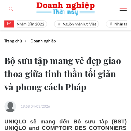
đán Nhâm Dần 2022
Nguồn nhân lực Việt
Nhân tài Việt N
Trang chủ
Doanh nghiệp
Bộ sưu tập mang vẻ đẹp giao
thoa giữa tinh thần tối giản
và phong cách Pháp
19:58 04/03/2026
UNIQLO sẽ mang đến Bộ sưu tập (BST)
UNIQLO and COMPTOIR DES COTONNIERS