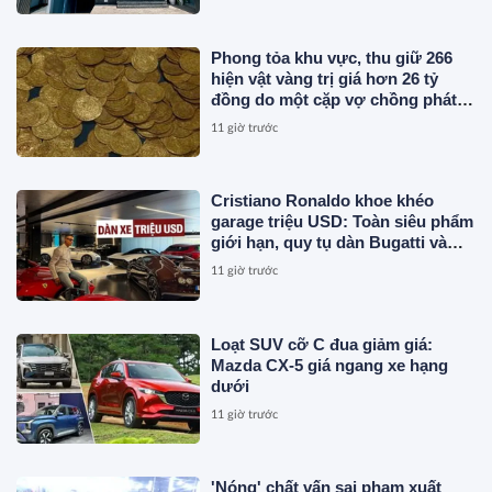
Phong tỏa khu vực, thu giữ 266
hiện vật vàng trị giá hơn 26 tỷ
đồng do một cặp vợ chồng phát
hiện khi thay sàn nhà
11 giờ trước
Cristiano Ronaldo khoe khéo
garage triệu USD: Toàn siêu phẩm
giới hạn, quy tụ dàn Bugatti và
Ferrari đắt đỏ
11 giờ trước
Loạt SUV cỡ C đua giảm giá:
Mazda CX-5 giá ngang xe hạng
dưới
11 giờ trước
'Nóng' chất vấn sai phạm xuất