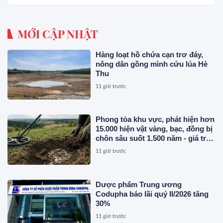
MỚI CẬP NHẬT
Hàng loạt hồ chứa cạn trơ đáy,
nông dân gồng mình cứu lúa Hè
Thu
11 giờ trước
Phong tỏa khu vực, phát hiện hơn
15.000 hiện vật vàng, bạc, đồng bị
chôn sâu suốt 1.500 năm - giá trị
tương đương 63 tỷ đồng
11 giờ trước
Dược phẩm Trung ương
Codupha báo lãi quý II/2026 tăng
30%
11 giờ trước