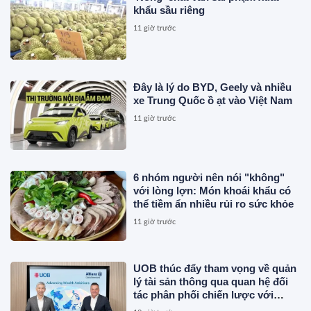
khẩu sầu riêng
11 giờ trước
Đây là lý do BYD, Geely và nhiều
xe Trung Quốc ồ ạt vào Việt Nam
11 giờ trước
6 nhóm người nên nói "không"
với lòng lợn: Món khoái khẩu có
thể tiềm ẩn nhiều rủi ro sức khỏe
11 giờ trước
UOB thúc đẩy tham vọng về quản
lý tài sản thông qua quan hệ đối
tác phân phối chiến lược với
Allianz Global Investors