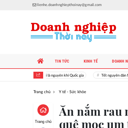
lienhe.doanhnghiepthoinay@gmail.com
TIN TỨC
KINH TẾ
DOANH N
Hiền tài là nguyên khí Quốc gia
Tết nguyên đán Nhâ
Trang chủ
Y tế - Sức khỏe
Ăn nắm rau n
quê mọc um 
Trang chủ