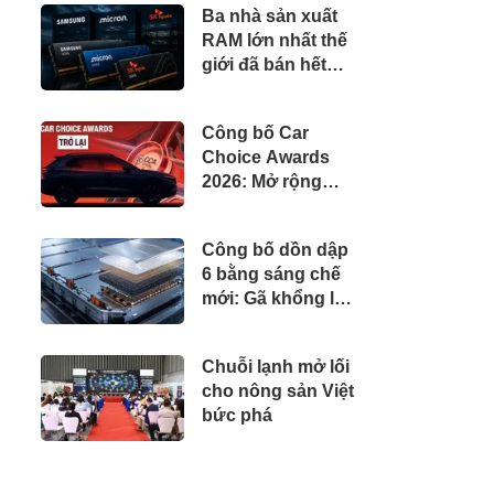
Ba nhà sản xuất
truyền hình hàng
RAM lớn nhất thế
đầu
giới đã bán hết
sạch hàng cho cả
năm 2027
Công bố Car
Choice Awards
2026: Mở rộng
vinh danh cả con
người, sự kiện
Công bố dồn dập
thúc đẩy ngành xe
6 bằng sáng chế
Việt Nam
mới: Gã khổng lồ
xe điện ấn định
mốc sản xuất loại
Chuỗi lạnh mở lối
pin cho phép sạc
cho nông sản Việt
1 lần đi từ Hà Nội
bức phá
đến TP.HCM