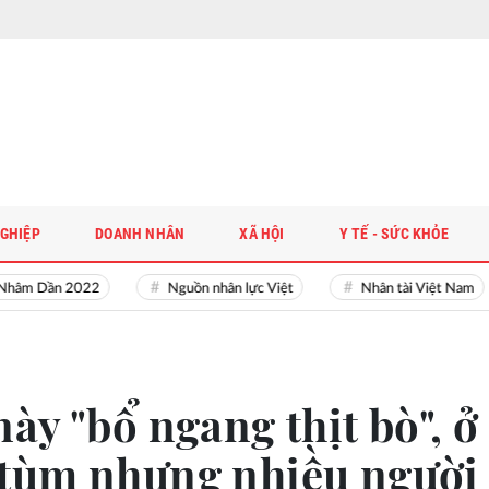
GHIỆP
DOANH NHÂN
XÃ HỘI
Y TẾ - SỨC KHỎE
m Dần 2022
Nguồn nhân lực Việt
Nhân tài Việt Nam
ày "bổ ngang thịt bò", ở
tùm nhưng nhiều người