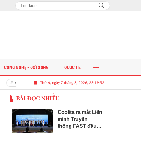
CÔNG NGHỆ - ĐỜI SỐNG
QUỐC TẾ
Thứ 6, ngày 7 tháng 8, 2026, 23:19:53
Giải bài toán nguồn nhân lực chất lượng cao cho doanh nghiệp
BÀI ĐỌC NHIỀU
Coolita ra mắt Liên
minh Truyền
thông FAST đầu
tiên tại Indonesia
cùng các đài