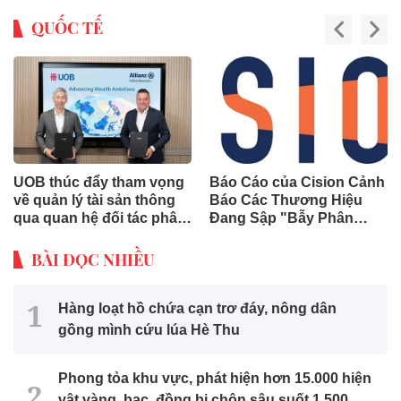
QUỐC TẾ
UOB thúc đẩy tham vọng
Báo Cáo của Cision Cảnh
về quản lý tài sản thông
Báo Các Thương Hiệu
qua quan hệ đối tác phân
Đang Sập "Bẫy Phân
phối chiến lược với
Mảnh Dữ Liệu" Tốn Kém
Allianz Global Investors
BÀI ĐỌC NHIỀU
Hàng loạt hồ chứa cạn trơ đáy, nông dân
gồng mình cứu lúa Hè Thu
Phong tỏa khu vực, phát hiện hơn 15.000 hiện
vật vàng, bạc, đồng bị chôn sâu suốt 1.500