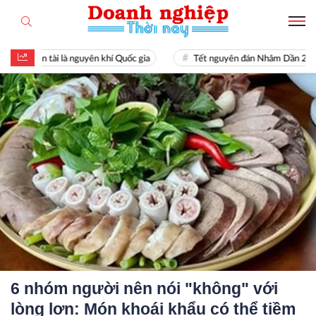
Hiền tài là nguyên khí Quốc gia
Tết nguyên đán Nhâm Dần 2022
6 nhóm người nên nói "không" với
lòng lợn: Món khoái khẩu có thể tiềm