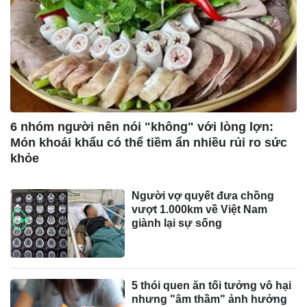
6 nhóm người nên nói "không" với lòng lợn:
Món khoái khẩu có thể tiềm ẩn nhiều rủi ro sức
khỏe
Người vợ quyết đưa chồng
vượt 1.000km về Việt Nam
giành lại sự sống
5 thói quen ăn tối tưởng vô hại
nhưng "âm thầm" ảnh hưởng