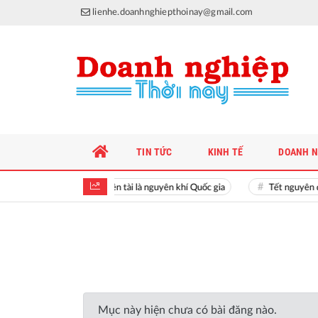
lienhe.doanhnghiepthoinay@gmail.com
TIN TỨC
KINH TẾ
DOANH N
Hiền tài là nguyên khí Quốc gia
Tết nguyên 
Mục này hiện chưa có bài đăng nào.