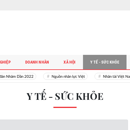
GHIỆP
DOANH NHÂN
XÃ HỘI
Y TẾ - SỨC KHỎE
đán Nhâm Dần 2022
Nguồn nhân lực Việt
Nhân tài Việt Na
Y TẾ - SỨC KHỎE