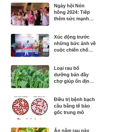
Ngày hội Nón
hồng 2024: Tiếp
thêm sức mạnh
cho bệnh nhân
ung thư vú
Xúc động trước
những bức ảnh về
cuộc chiến chống
Covid-19 tại Bệnh
viện FV
Loại rau bổ
dưỡng bán đầy
chợ giúp ổn định
huyết áp, tốt cho
tiêu hóa, nhiều
Điều trị bệnh bạch
người bỏ qua
cầu bằng tế bào
gốc trung mô
Ăn nắm rau này