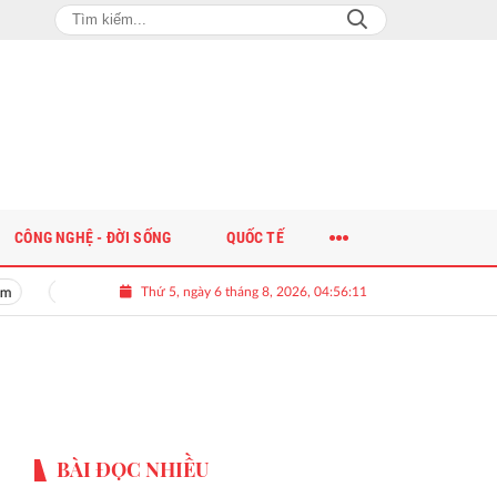
CÔNG NGHỆ - ĐỜI SỐNG
QUỐC TẾ
Thứ 5, ngày 6 tháng 8, 2026, 04:56:11
m
Giải bài toán nguồn nhân lực chất lượng cao cho doanh nghiệp
BÀI ĐỌC NHIỀU