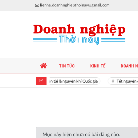
lienhe.doanhnghiepthoinay@gmail.com
TIN TỨC
KINH TẾ
DOANH N
Hiền tài là nguyên khí Quốc gia
Tết nguyên 
Mục này hiện chưa có bài đăng nào.