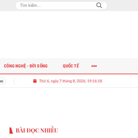
CÔNG NGHỆ - ĐỜI SỐNG
QUỐC TẾ
Thứ 6, ngày 7 tháng 8, 2026, 19:16:18
m
Giải bài toán nguồn nhân lực chất lượng cao cho doanh nghiệp
BÀI ĐỌC NHIỀU