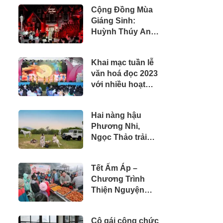
Cộng Đồng Mùa
Giáng Sinh:
Huỳnh Thúy An
Đồng Hành Cùng
Lễ Ra Mắt Ngôi
Khai mạc tuần lễ
Làng Giáng Sinh
văn hoá đọc 2023
Tại GEM Center
với nhiều hoạt
2024
động đặc sắc, mới
lạ
Hai nàng hậu
Phương Nhi,
Ngọc Thảo trải
nghiệm lối sống
cà phê Trung
Tết Ấm Áp –
Nguyên Legend
Chương Trình
Thiện Nguyện
Chợ Tết 0 Đồng
Của F8BET
Cô gái công chức